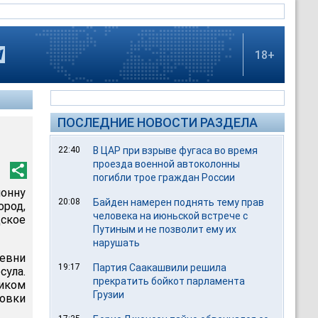
18+
ПОСЛЕДНИЕ НОВОСТИ РАЗДЕЛА
22:40
В ЦАР при взрыве фугаса во время
проезда военной автоколонны
погибли трое граждан России
лонну
20:08
Байден намерен поднять тему прав
ород,
человека на июньской встрече с
ское
Путиным и не позволит ему их
нарушать
ревни
19:17
Партия Саакашвили решила
ула.
прекратить бойкот парламента
иком
Грузии
ровки