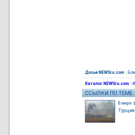
Досье NEWSru.com
::
Бли
Каталог NEWSru.com
::
И
ССЫЛКИ ПО ТЕМЕ
В мире
Турция