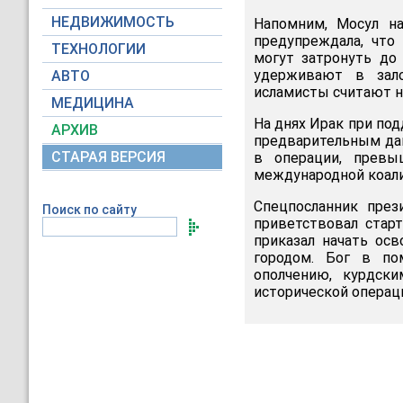
НЕДВИЖИМОСТЬ
Напомним, Мосул н
предупреждала, что
ТЕХНОЛОГИИ
могут затронуть до 
удерживают в зал
АВТО
исламисты считают н
МЕДИЦИНА
На днях Ирак при по
АРХИВ
предварительным дан
СТАРАЯ ВЕРСИЯ
в операции, прев
международной коали
Спецпосланник пре
Поиск по сайту
приветствовал стар
приказал начать ос
городом. Бог в по
ополчению, курдск
исторической операции