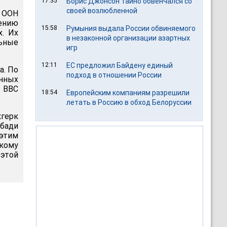
17:35
Борис Джонсон тайно обвенчался со
своей возлюбленной
 ООН
ению
15:58
Румыния выдала России обвиняемого
х. Их
в незаконной организации азартных
ьные
игр
12:11
ЕС предложил Байдену единый
а. По
подход в отношении России
анных
 ВВС
18:54
Европейским компаниям разрешили
летать в Россию в обход Белоруссии
герк
Абади
 этим
кому
этой