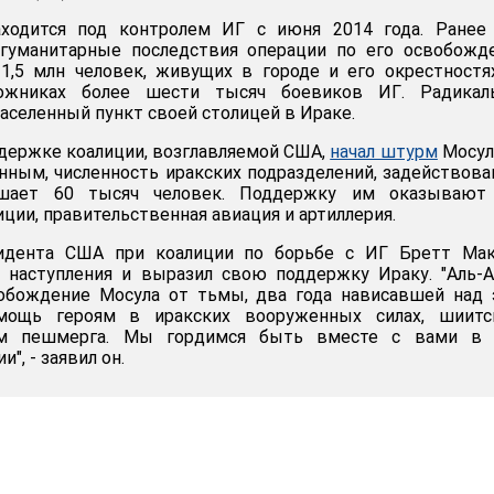
аходится под контролем ИГ с июня 2014 года. Ранее
 гуманитарные последствия операции по его освобожд
1,5 млн человек, живущих в городе и его окрестностя
ожниках более шести тысяч боевиков ИГ. Радикал
аселенный пункт своей столицей в Ираке.
ддержке коалиции, возглавляемой США,
начал штурм
Мосул
ным, численность иракских подразделений, задействов
ышает 60 тысяч человек. Поддержку им оказывают
ции, правительственная авиация и артиллерия.
зидента США при коалиции по борьбе с ИГ Бретт Мак
т наступления и выразил свою поддержку Ираку. "Аль-
вобождение Мосула от тьмы, два года нависавшей над
мощь героям в иракских вооруженных силах, шиитс
им пешмерга. Мы гордимся быть вместе с вами в 
", - заявил он.