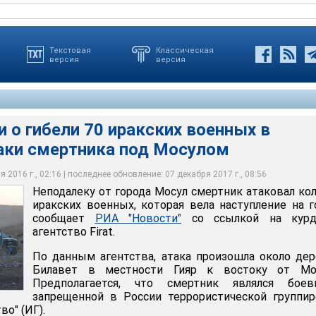
Текстовая
Классическая
версия
версия
о гибели 70 иракских военных в
таки смертника под Мосулом
ели 70 иракских военных в результате атаки смертника под
 2016 г., 02:16 | последнее обновление: 07 декабря 2017 г., 08:56
Неподалеку от города Мосул смертник атаковал ко
иракских военных, которая вела наступление на г
сообщает
РИА "Новости"
со ссылкой на курд
агентство Firat.
По данным агентства, атака произошла около де
Билавет в местности Гияр к востоку от Мос
Предполагается, что смертник являлся боев
запрещенной в России террористической группи
во" (ИГ).