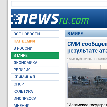
В МИРЕ
ВСЕ НОВОСТИ
ПАНДЕМИЯ
СМИ сообщили 
В РОССИИ
результате а
СМИ сообщили о гиб
В МИРЕ
Мосулом
время публикации: 18 октября
ЭКОНОМИКА
Reuters
РЕЛИГИЯ
КРИМИНАЛ
СПОРТ
КУЛЬТУРА
ИНОПРЕССА
"Исламское государст
МНЕНИЯ