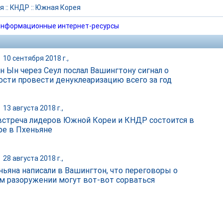
я
::
КНДР
::
Южная Корея
нформационные интернет-ресурсы
|
10 сентября 2018 г.,
н Ын через Сеул послал Вашингтону сигнал о
ости провести денуклеаризацию всего за год
|
13 августа 2018 г.,
встреча лидеров Южной Кореи и КНДР состоится в
ре в Пхеньяне
|
28 августа 2018 г.,
ньяна написали в Вашингтон, что переговоры о
м разоружении могут вот-вот сорваться