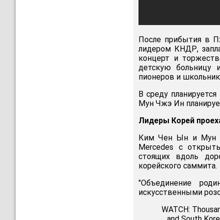
После прибытия в П
лидером КНДР, запла
концерт и торжеств
детскую больницу 
пионеров и школьнико
В среду планируется 
Мун Чжэ Ин планирует
Лидеры Корей проех
Ким Чен Ын и Мун Ч
Mercedes с открыты
стоящих вдоль дор
корейского саммита.
"Объединение роди
искусственными роз
WATCH: Thousand
and South Kore