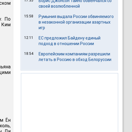
17:35
Борис Джонсон тайно обвенчался со
йском
своей возлюбленной
15:58
Румыния выдала России обвиняемого
у. По
в незаконной организации азартных
. Ким
игр
12:11
ЕС предложил Байдену единый
подход в отношении России
18:54
Европейским компаниям разрешили
летать в Россию в обход Белоруссии
ньяна
щими
м Ён
холь,
ы Ли