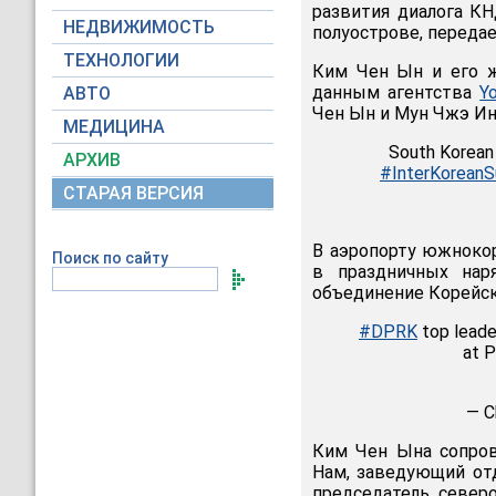
развития диалога К
НЕДВИЖИМОСТЬ
полуострове, переда
ТЕХНОЛОГИИ
Ким Чен Ын и его ж
данным агентства
Y
АВТО
Чен Ын и Мун Чжэ Ин 
МЕДИЦИНА
South Korean
АРХИВ
#InterKorean
СТАРАЯ ВЕРСИЯ
В аэропорту южноко
Поиск по сайту
в праздничных на
объединение Корейск
#DPRK
top leade
at P
— C
Ким Чен Ына сопров
Нам, заведующий от
председатель север