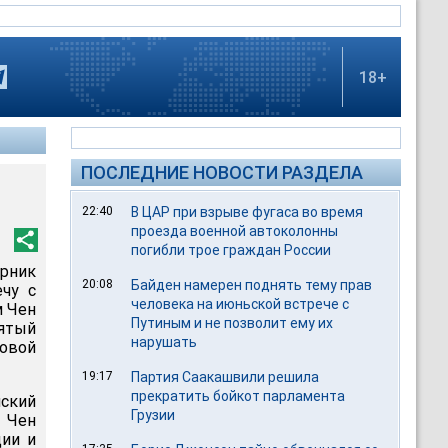
18+
ПОСЛЕДНИЕ НОВОСТИ РАЗДЕЛА
22:40
В ЦАР при взрыве фугаса во время
проезда военной автоколонны
погибли трое граждан России
рник
20:08
Байден намерен поднять тему прав
чу с
человека на июньской встрече с
м Чен
Путиным и не позволит ему их
пятый
нарушать
ровой
19:17
Партия Саакашвили решила
прекратить бойкот парламента
ский
Грузии
 Чен
ции и