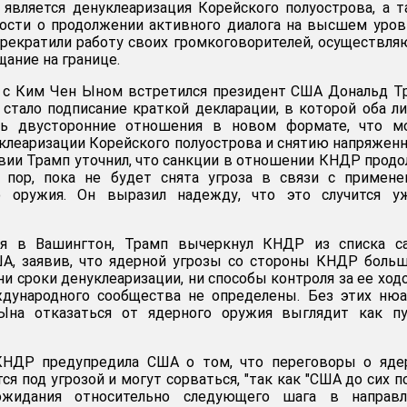
является денуклеаризация Корейского полуострова, а 
ости о продолжении активного диалога на высшем уров
прекратили работу своих громкоговорителей, осуществл
ание на границе.
е с Ким Чен Ыном встретился президент США Дональд Т
стало подписание краткой декларации, в которой оба л
ить двусторонние отношения в новом формате, что м
клеаризации Корейского полуострова и снятию напряжен
твии Трамп уточнил, что санкции в отношении КНДР прод
 пор, пока не будет снята угроза в связи с примене
о оружия. Он выразил надежду, что это случится у
я в Вашингтон, Трамп вычеркнул КНДР из списка с
А, заявив, что ядерной угрозы со стороны КНДР боль
ни сроки денуклеаризации, ни способы контроля за ее ход
ународного сообщества не определены. Без этих нюа
на отказаться от ядерного оружия выглядит как пу
КНДР предупредила США о том, что переговоры о яде
ся под угрозой и могут сорваться, "так как "США до сих п
жидания относительно следующего шага в направл