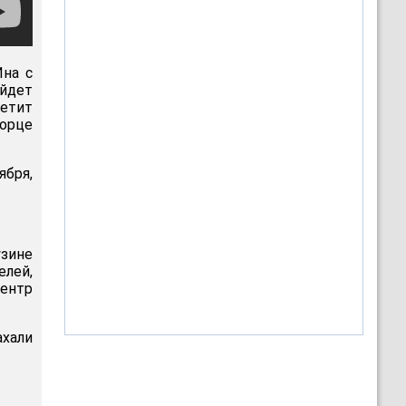
Ина с
ойдет
етит
орце
ября,
зине
лей,
ентр
хали