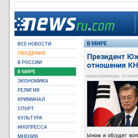
В МИРЕ
ВСЕ НОВОСТИ
ПАНДЕМИЯ
Президент Юж
Президент Южной Ко
В РОССИИ
отношения КН
Пхеньян на встречу
Это третья встреча
В МИРЕ
после Второй миров
время публикации: 18 сентябр
ЭКОНОМИКА
Korean Culture and I
РЕЛИГИЯ
КРИМИНАЛ
СПОРТ
КУЛЬТУРА
ИНОПРЕССА
Ыном и обсудит воп
МНЕНИЯ