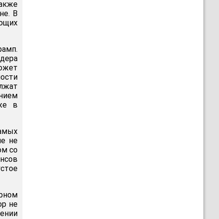
также
не. В
яющих
рамп.
идера
ожет
ности
олжат
нием
же в
амых
ше не
ом со
нсов
стое
рном
ор не
ении