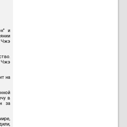
н" и
янии
н Чжэ
ство.
н Чжэ
ит на
нной
ечу в
н за
ире,
дили,