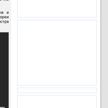
на и
Кореи
стра