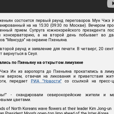
хеньян состоится первый раунд переговоров Мун Чжэ 
нированный на на 15:30 (09:30 по Москве). Вечером пр
енный прием. Супруга южнокорейского президента пос
и консерваторию, а на второй день побывает во дв
в "Мансудэ" на окраине Пхеньяна.
второй раунд и заявление для печати. В четверг, 20 сент
 вернуться в Сеул.
ались по Пхеньяну на открытом лимузине
жэ Ин из аэропорта до Пхеньяна прокатились в лиму
м верхом, отвечая на ликования и приветствия жите
оги, передает
РИА "Новости"
со ссылкой на пресс-ц
ны!" - скандировали северокорейские жители и ма
овыми цветами.
s of North Koreans wave flowers at their leader Kim Jong-un
an President Moon's open-top limo ahead of the Inter-Korea