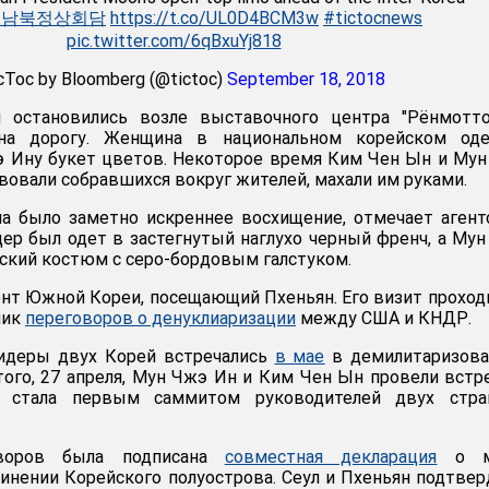
#남북정상회담
https://t.co/UL0D4BCM3w
#tictocnews
pic.twitter.com/6qBxuYj818
cToc by Bloomberg (@tictoc)
September 18, 2018
 остановились возле выставочного центра "Рёнмотто
а дорогу. Женщина в национальном корейском оде
э Ину букет цветов. Некоторое время Ким Чен Ын и Му
вовали собравшихся вокруг жителей, махали им руками.
а было заметно искреннее восхищение, отмечает агент
ер был одет в застегнутый наглухо черный френч, а Му
йский костюм с серо-бордовым галстуком.
ент Южной Кореи, посещающий Пхеньян. Его визит проход
пик
переговоров о денуклиаризации
между США и КНДР.
идеры двух Корей встречались
в мае
в демилитаризова
этого, 27 апреля, Мун Чжэ Ин и Ким Чен Ын провели встр
 стала первым саммитом руководителей двух стра
воров была подписана
совместная декларация
о м
инении Корейского полуострова. Сеул и Пхеньян подтвер