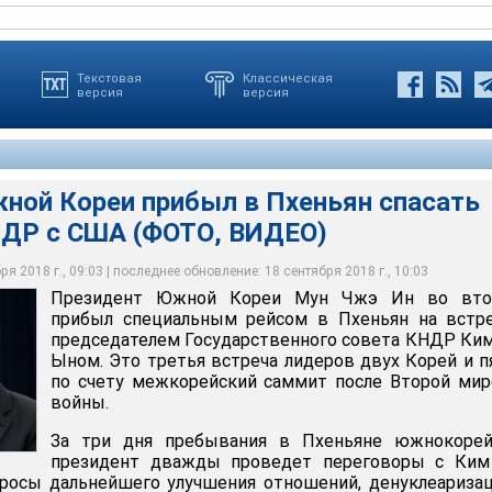
Текстовая
Классическая
версия
версия
ной Кореи прибыл в Пхеньян спасать
реи Мун Чжэ Ин во вторник прибыл специальным рейсом в
ДР с США (ФОТО, ВИДЕО)
 с председателем Государственного совета КНДР Ким Чен Ыном.
 лидеров двух Корей и пятый по счету межкорейский саммит
ой войны
я 2018 г., 09:03 | последнее обновление: 18 сентября 2018 г., 10:03
Президент Южной Кореи Мун Чжэ Ин во вто
nformation Service (Jeon Han)
прибыл специальным рейсом в Пхеньян на встре
председателем Государственного совета КНДР Ки
Ыном. Это третья встреча лидеров двух Корей и 
по счету межкорейский саммит после Второй ми
войны.
За три дня пребывания в Пхеньяне южнокорей
президент дважды проведет переговоры с Ким
росы дальнейшего улучшения отношений, денуклеариза