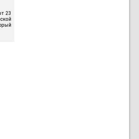
от 23
ской
орый