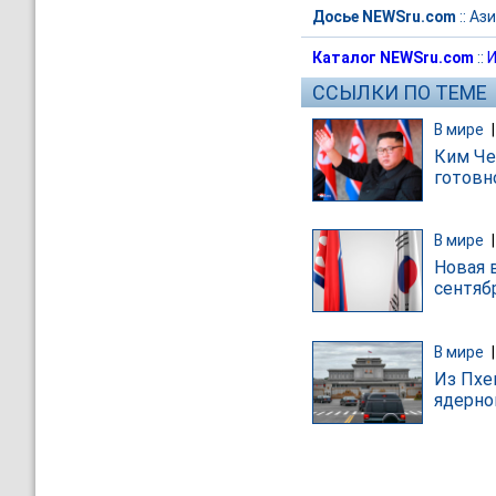
Досье NEWSru.com
::
Ази
Каталог NEWSru.com
::
И
ССЫЛКИ ПО ТЕМЕ
В мире
Ким Че
готовн
В мире
Новая 
сентяб
В мире
Из Пхе
ядерно