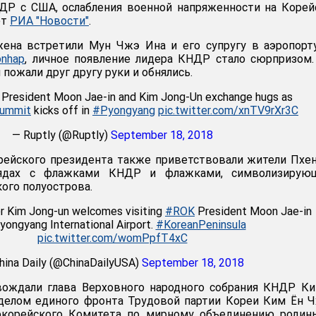
НДР с США, ослабления военной напряженности на Коре
ет
РИА "Новости"
.
ена встретили Мун Чжэ Ина и его супругу в аэропорт
onhap
, личное появление лидера КНДР стало сюрпризом
пожали друг другу руки и обнялись.
 President Moon Jae-in and Kim Jong-Un exchange hugs as
Summit
kicks off in
#Pyongyang
pic.twitter.com/xnTV9rXr3C
— Ruptly (@Ruptly)
September 18, 2018
рейского президента также приветствовали жители Пхе
рядах с флажками КНДР и флажками, символизирую
ого полуострова.
r Kim Jong-un welcomes visiting
#ROK
President Moon Jae-in
yongyang International Airport.
#KoreanPeninsula
pic.twitter.com/womPpfT4xC
hina Daily (@ChinaDailyUSA)
September 18, 2018
ождали глава Верховного народного собрания КНДР Ки
делом единого фронта Трудовой партии Кореи Ким Ён Ч
окорейского Комитета по мирному объединению родин