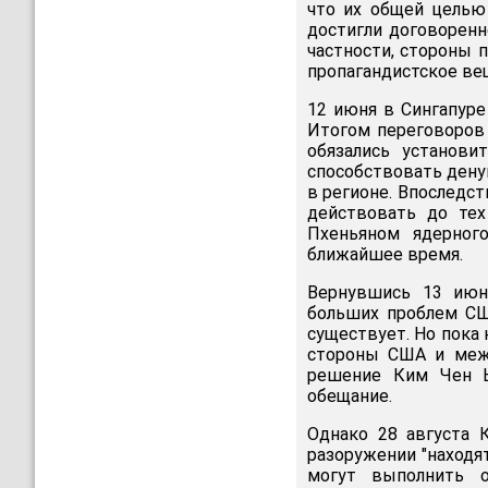
что их общей целью 
достигли договоренн
частности, стороны 
пропагандистское вещ
12 июня в Сингапур
Итогом переговоров 
обязались установ
способствовать дену
в регионе. Впоследс
действовать до тех
Пхеньяном ядерног
ближайшее время.
Вернувшись 13 июн
больших проблем СШ
существует. Но пока 
стороны США и межд
решение Ким Чен Ы
обещание.
Однако 28 августа 
разоружении "находят
могут выполнить о