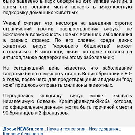
было завезено в парк Сафари на юго-западе Англии, а
затем его останки могли попасть в мясо-костную
подкормку домашних животных.
Ученый считает, что несмотря на введение строгих
ограничений против распространения вируса, не
исключена возможность новых вспышек заболевания
в разных странах. По его словам, среди диких
животных вирус "коровьего бешенства" может
сохраниться. В частности, львы, которые охотятся на
антилоп, также подвержены этому заболеванию.
На сегодняшний день известно, что заболевание
впервые было отмечено у овец в Великобритании в 80-
х годах, после чего для предотвращения эпидемии "под
нож" пришлось отправить миллионы животных.
Передаваясь человеку, вирус может вызвать
неизлечимую болезнь Крейтцфельдта-Якоба, которая,
по официальным данным, могла быть причиной смерти
90 британцев и 2 французов.
Досье NEWSru.com
::
Наука и технологии
::
Исследования
::
Коровье бешенство