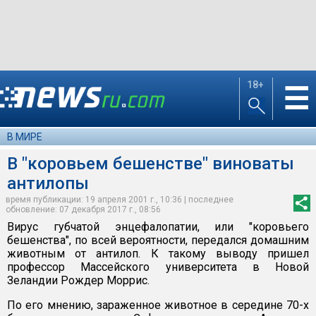
18+
☰
В МИРЕ
В "коровьем бешенстве" виноваты
антилопы
время публикации: 19 апреля 2001 г., 10:36 | последнее
обновление: 07 декабря 2017 г., 08:56
Вирус губчатой энцефалопатии, или "коровьего
бешенства", по всей вероятности, передался домашним
животным от антилоп. К такому выводу пришел
профессор Массейского университета в Новой
Зеландии Рождер Моррис.
По его мнению, зараженное животное в середине 70-х