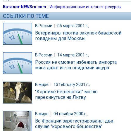
Каталог NEWSru.com
::
Информационные интернет-ресурсы
ССЫЛКИ ПО ТЕМЕ
В России
|
05 марта 2001 г.,
Ветеринары против закупок баварской
говядины для Москвы
В России
|
14 марта 2001 г.,
Россия не сможет избежать импорта
мяса даже из-за эпидемии ящура
В мире
|
13 february 2001 г.,
"Коровье бешенство" могло
перекинуться на Литву
В мире
|
04 ноября 2000 г.,
Во Франции зарегистрированы два
случая "коровьего бешенства"