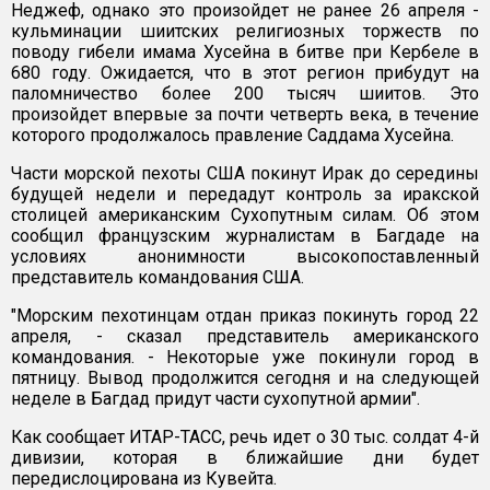
Неджеф, однако это произойдет не ранее 26 апреля -
кульминации шиитских религиозных торжеств по
поводу гибели имама Хусейна в битве при Кербеле в
680 году. Ожидается, что в этот регион прибудут на
паломничество более 200 тысяч шиитов. Это
произойдет впервые за почти четверть века, в течение
которого продолжалось правление Саддама Хусейна.
Части морской пехоты США покинут Ирак до середины
будущей недели и передадут контроль за иракской
столицей американским Сухопутным силам. Об этом
сообщил французским журналистам в Багдаде на
условиях анонимности высокопоставленный
представитель командования США.
"Морским пехотинцам отдан приказ покинуть город 22
апреля, - сказал представитель американского
командования. - Некоторые уже покинули город в
пятницу. Вывод продолжится сегодня и на следующей
неделе в Багдад придут части сухопутной армии".
Как сообщает ИТАР-ТАСС, речь идет о 30 тыс. солдат 4-й
дивизии, которая в ближайшие дни будет
передислоцирована из Кувейта.