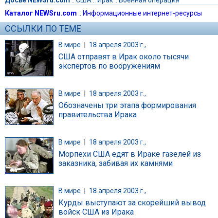
Каталог NEWSru.com
::
Информационные интернет-ресурсы
ССЫЛКИ ПО ТЕМЕ
В мире
|
18 апреля 2003 г.,
США отправят в Ирак около тысячи
экспертов по вооружениям
В мире
|
18 апреля 2003 г.,
Обозначены три этапа формирования
правительства Ирака
В мире
|
18 апреля 2003 г.,
Морпехи США едят в Ираке газелей из
заказника, забивая их камнями
В мире
|
18 апреля 2003 г.,
Курды выступают за скорейший вывод
войск США из Ирака