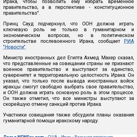
Ирака, чтобы позволить ему избрать временное
правительство, а в перспективе - конституционное
правительство".
Принц Сауд подчеркнул, что ООН должна играть
ключевую роль не только в гуманитарном и
экономическом вопросах, но в политическом
строительстве послевоенного Ирака, сообщает
РИА
"Новости"
.
Министр иностранных дел Египта Ахмед Махер сказал,
что представленные на совещании страны не признают
военное правительство и выступают за единство,
суверенитет и территориальную целостность Ирака. Он
указал, что только после вывода иностранных войск
иракцы смогут свободно выбрать свое правительство,
и ООН должна играть основную роль в этом процессе.
Он также отметил, что все министры выступают за
скорейшую отмену санкций против Ирака.
Участники совещания также обсудили планы оказания
гуманитарной помощи иракскому народу.
Досье NEWSru.com
::
США
::
Ирак
::
Военная операция