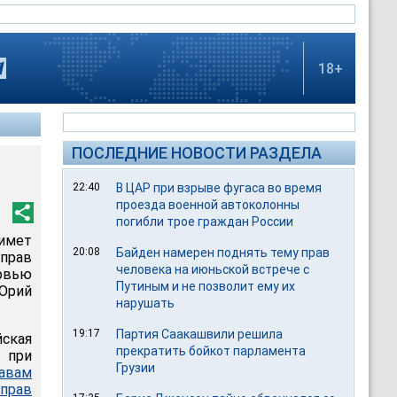
18+
ПОСЛЕДНИЕ НОВОСТИ РАЗДЕЛА
22:40
В ЦАР при взрыве фугаса во время
проезда военной автоколонны
погибли трое граждан России
имет
20:08
Байден намерен поднять тему прав
прав
человека на июньской встрече с
ервью
Путиным и не позволит ему их
Юрий
нарушать
19:17
Партия Саакашвили решила
йская
прекратить бойкот парламента
я при
Грузии
равам
прав