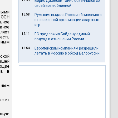
17:35
Борис Джонсон тайно обвенчался со
своей возлюбленной
емыми
15:58
Румыния выдала России обвиняемого
 ООН
в незаконной организации азартных
льное
игр
авное
ляет
12:11
ЕС предложил Байдену единый
 есть
подход в отношении России
ычным
18:54
Европейским компаниям разрешили
летать в Россию в обход Белоруссии
нской
нашей
ующие
ов в
зным
может
ервую