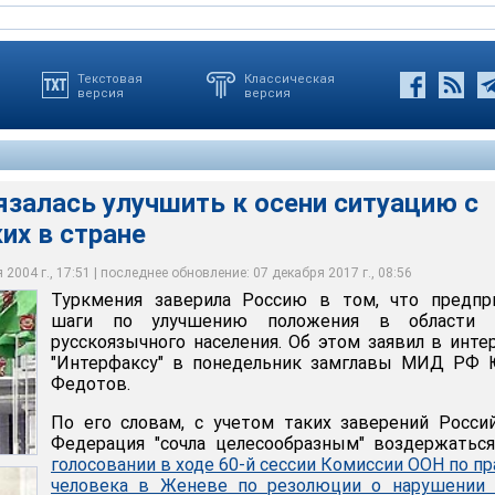
Текстовая
Классическая
версия
версия
залась улучшить к осени ситуацию с
 МИД РФ, российская сторона продолжает считать действующим
их в стране
да, а протокол о его прекращении - не имеющим обратной силы и
овать отношения в области гражданства, которые могут
ь улучшить к осени ситуацию с правами русских в стране
Юрий Федотов
после нач
2004 г., 17:51 | последнее обновление: 07 декабря 2017 г., 08:56
Туркмения заверила Россию в том, что предпр
шаги по улучшению положения в области 
русскоязычного населения. Об этом заявил в инт
"Интерфаксу" в понедельник замглавы МИД РФ 
Федотов.
По его словам, с учетом таких заверений Росси
Федерация "сочла целесообразным" воздержатьс
голосовании в ходе 60-й сессии Комиссии ООН по п
человека в Женеве по резолюции о нарушении 