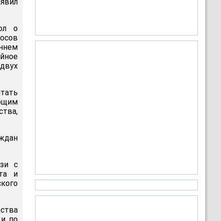
аявил
ол о
осов
оннем
йное
 двух
тать
еющим
тва,
аждан
зи с
та и
ского
ства
 и по