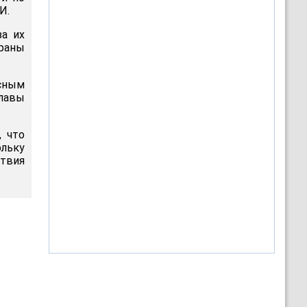
И.
за их
траны
сным
главы
, что
ольку
твия