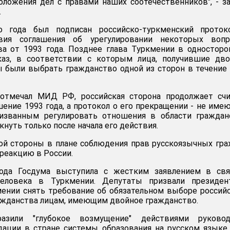
оложения дел с правами наших соотечественников", - з
.
о года был подписан российско-туркменский проток
вия соглашения об урегулировании некоторых вопр
ва от 1993 года. Позднее глава Туркмении в одностор
каз, в соответствии с которым лица, получившие дво
 были выбрать гражданство одной из сторон в течение
 отмечал МИД РФ, российская сторона продолжает счи
ние 1993 года, а протокол о его прекращении - не им
изванным регулировать отношения в области гражданс
нуть только после начала его действия.
ой стороны в плане соблюдения прав русскоязычных гр
реакцию в России.
ода Госдума выступила с жестким заявлением в свя
еловека в Туркмении. Депутаты призвали президен
ении снять требование об обязательном выборе россий
ажданства лицам, имеющим двойное гражданство.
азили "глубокое возмущение" действиями руковод
дации в стране системы образования на русском языке