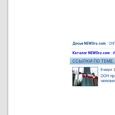
Досье NEWSru.com
::
СН
Каталог NEWSru.com
::
И
ССЫЛКИ ПО ТЕМЕ
В мире
ООН пр
челове