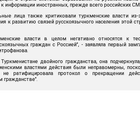
 к информации иностранных, прежде всего российских СМ
ьные лица также критиковали туркменские власти из-
ия к развитию связей русскоязычного населения этой с
кменские власти в целом негативно относятся к те
скоязычных граждан с Россией", - заявляла первый зам
трофанова.
Туркменистане двойного гражданства, она подчеркнула
менскими властями действия были неправомерны, поск
а не ратифицировала протокол о прекращении дейс
м гражданстве".