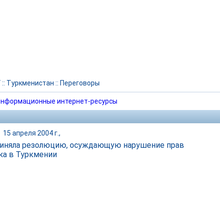
Г
::
Туркменистан
::
Переговоры
нформационные интернет-ресурсы
|
15 апреля 2004 г.,
иняла резолюцию, осуждающую нарушение прав
ка в Туркмении