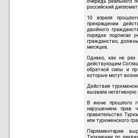
очередь реального п
российский дипломат
10 апреля прошлог
прекращении дейст
двойного гражданст
порядке подписал у
гражданство, должны
месяцев.
Однако, как не раз
действующим Соглаше
обратной силы и пр
которые могут возник
Действия туркменск
вызвала негативную 
В июне прошлого г
нарушением прав ч
правительство Туркм
или туркменского гр
Парламентарии выр
Туркмении по ликви