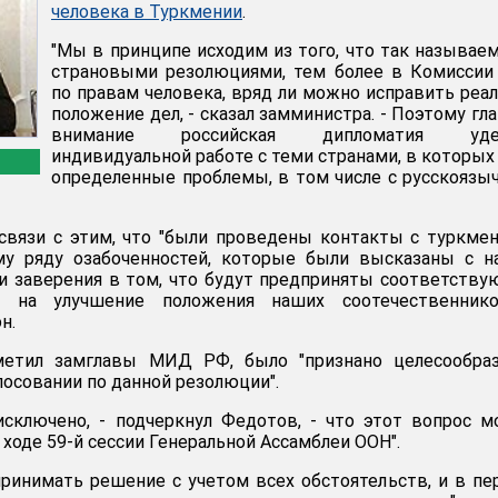
человека в Туркмении
.
"Мы в принципе исходим из того, что так называ
страновыми резолюциями, тем более в Комиссии
по правам человека, вряд ли можно исправить реа
положение дел, - сказал замминистра. - Поэтому гл
внимание российская дипломатия уде
индивидуальной работе с теми странами, в которых
определенные проблемы, в том числе с русскояз
связи с этим, что "были проведены контакты с туркме
ому ряду озабоченностей, которые были высказаны с 
и заверения в том, что будут предприняты соответств
е на улучшение положения наших соотечественник
н.
тметил замглавы МИД РФ, было "признано целесообра
лосовании по данной резолюции".
исключено, - подчеркнул Федотов, - что этот вопрос 
ходе 59-й сессии Генеральной Ассамблеи ООН".
ринимать решение с учетом всех обстоятельств, и в п