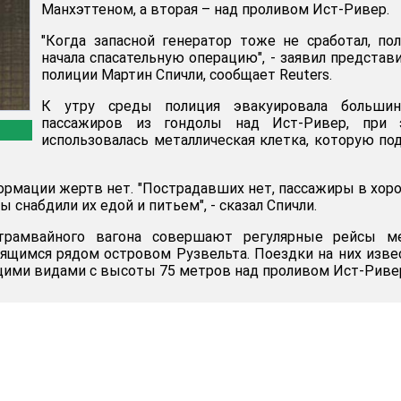
Манхэттеном, а вторая – над проливом Ист-Ривер.
"Когда запасной генератор тоже не сработал, по
начала спасательную операцию", - заявил представ
полиции Мартин Спичли, сообщает Reuters.
К утру среды полиция эвакуировала большин
пассажиров из гондолы над Ист-Ривер, при 
использовалась металлическая клетка, которую по
рмации жертв нет. "Пострадавших нет, пассажиры в хо
 снабдили их едой и питьем", - сказал Спичли.
рамвайного вагона совершают регулярные рейсы м
ящимся рядом островом Рузвельта. Поездки на них изв
ими видами с высоты 75 метров над проливом Ист-Риве