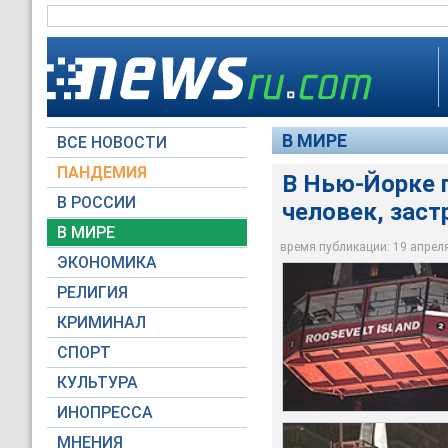
В МИРЕ
ВСЕ НОВОСТИ
ПАНДЕМИЯ
В Нью-Йорке 
В РОССИИ
человек, заст
Две кабины-гондолы
К утру среды полиц
В Нью-Йорке полици
47 пассажирами на 
Ривер, при этом ис
В МИРЕ
метров
вторник из-за техн
гондолой
время публикации: 19 апреля 
ЭКОНОМИКА
Reuters
Reuters
Reuters
РЕЛИГИЯ
КРИМИНАЛ
СПОРТ
КУЛЬТУРА
ИНОПРЕССА
МНЕНИЯ