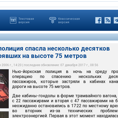
Текстовая
Классическая
версия
версия
полиция спасла несколько десятков
рявших на высоте 75 метров
 в форме трамвайного вагона, одна с 22 пассажирами и вторая с
ия эвакуировала большинство пассажиров из гондолы над Ист-
я спасла несколько десятков человек, застрявших на высоте 75
борту неожиданно остановились в 17:22 по местному времени во
пользовалась металлическая клетка, которую подняли рядом с
ических проблем с электроэнергией
2006 г., 14:20 | последнее обновление: 07 декабря 2017 г., 08:56
Нью-йоркская полиция в ночь на среду про
операцию по спасению нескольких деся
пассажиров, которые застряли в кабинах кана
дороги на высоте 75 метров.
Две кабины-гондолы в форме трамвайного вагона,
с 22 пассажирами и вторая с 47 пассажирами на б
неожиданно остановились в 17:22 по местному вр
во вторник из-за технических пробл
электроэнергией. Первая в этот момент находилас