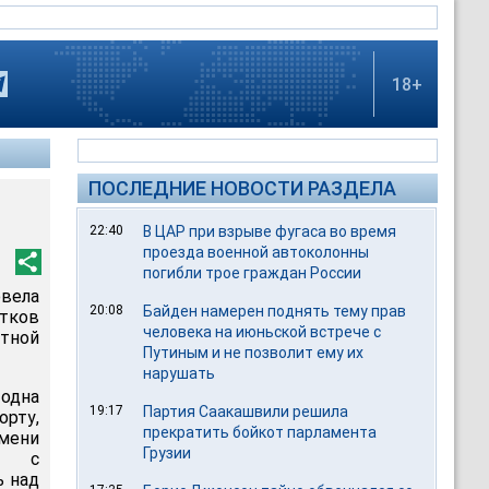
18+
ПОСЛЕДНИЕ НОВОСТИ РАЗДЕЛА
22:40
В ЦАР при взрыве фугаса во время
проезда военной автоколонны
погибли трое граждан России
вела
20:08
Байден намерен поднять тему прав
тков
человека на июньской встрече с
тной
Путиным и не позволит ему их
нарушать
 одна
19:17
Партия Саакашвили решила
орту,
прекратить бойкот парламента
емени
Грузии
ем с
ь над