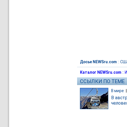
Досье NEWSru.com
::
СШ
Каталог NEWSru.com
::
И
ССЫЛКИ ПО ТЕМЕ
В мире
В авст
челове