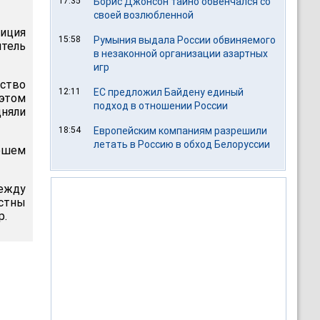
17:35
Борис Джонсон тайно обвенчался со
своей возлюбленной
лиция
15:58
Румыния выдала России обвиняемого
итель
в незаконной организации азартных
игр
ство
12:11
ЕС предложил Байдену единый
этом
подход в отношении России
дняли
18:54
Европейским компаниям разрешили
летать в Россию в обход Белоруссии
рошем
ежду
естны
р.