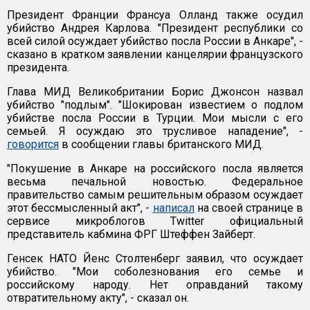
Президент Франции Франсуа Олланд также осудил
убийство Андрея Карлова. "Президент республики со
всей силой осуждает убийство посла России в Анкаре", -
сказано в кратком заявлении канцелярии французского
президента.
Глава МИД Великобритании Борис Джонсон назвал
убийство "подлым". "Шокирован известием о подлом
убийстве посла России в Турции. Мои мысли с его
семьей. Я осуждаю это трусливое нападение", -
говорится
в сообщении главы британского МИД.
"Покушение в Анкаре на российского посла является
весьма печальной новостью. Федеральное
правительство самым решительным образом осуждает
этот бессмысленный акт", -
написал
на своей странице в
сервисе микроблогов Twitter официальный
представитель кабмина ФРГ Штеффен Зайберт.
Генсек НАТО Йенс Столтенберг заявил, что осуждает
убийство. "Мои соболезнования его семье и
российскому народу. Нет оправданий такому
отвратительному акту", - сказал он.