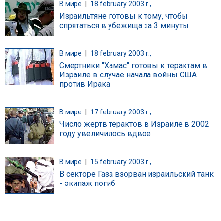
В мире
|
18 february 2003 г.,
Израильтяне готовы к тому, чтобы
спрятаться в убежища за 3 минуты
В мире
|
18 february 2003 г.,
Смертники "Хамас" готовы к терактам в
Израиле в случае начала войны США
против Ирака
В мире
|
17 february 2003 г.,
Число жертв терактов в Израиле в 2002
году увеличилось вдвое
В мире
|
15 february 2003 г.,
В секторе Газа взорван израильский танк
- экипаж погиб