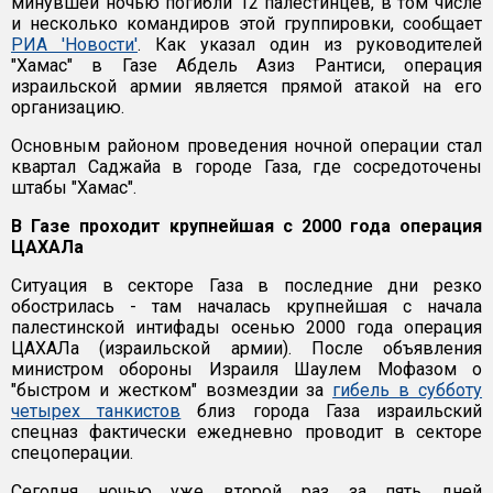
минувшей ночью погибли 12 палестинцев, в том числе
и несколько командиров этой группировки, сообщает
РИА 'Новости'
. Как указал один из руководителей
"Хамас" в Газе Абдель Азиз Рантиси, операция
израильской армии является прямой атакой на его
организацию.
Основным районом проведения ночной операции стал
квартал Саджайа в городе Газа, где сосредоточены
штабы "Хамас".
В Газе проходит крупнейшая с 2000 года операция
ЦАХАЛа
Ситуация в секторе Газа в последние дни резко
обострилась - там началась крупнейшая с начала
палестинской интифады осенью 2000 года операция
ЦАХАЛа (израильской армии). После объявления
министром обороны Израиля Шаулем Мофазом о
"быстром и жестком" возмездии за
гибель в субботу
четырех танкистов
близ города Газа израильский
спецназ фактически ежедневно проводит в секторе
спецоперации.
Сегодня ночью уже второй раз за пять дней