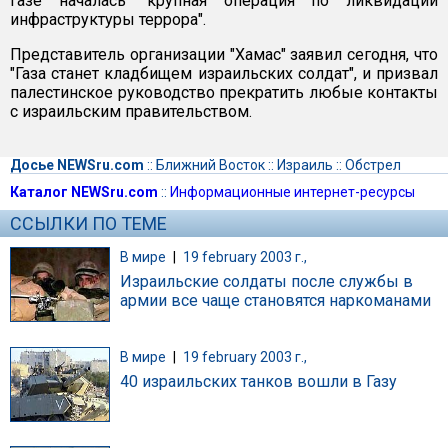
Газе началась "крупная операция по ликвидации
инфраструктуры террора".
Представитель организации "Хамас" заявил сегодня, что
"Газа станет кладбищем израильских солдат", и призвал
палестинское руководство прекратить любые контакты
с израильским правительством.
Досье NEWSru.com
::
Ближний Восток
::
Израиль
::
Обстрел
Каталог NEWSru.com
::
Информационные интернет-ресурсы
ССЫЛКИ ПО ТЕМЕ
В мире
|
19 february 2003 г.,
Израильские солдаты после службы в
армии все чаще становятся наркоманами
В мире
|
19 february 2003 г.,
40 израильских танков вошли в Газу