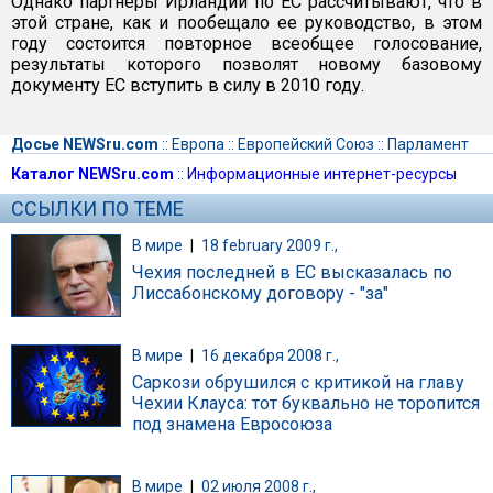
Однако партнеры Ирландии по ЕС рассчитывают, что в
этой стране, как и пообещало ее руководство, в этом
году состоится повторное всеобщее голосование,
результаты которого позволят новому базовому
документу ЕС вступить в силу в 2010 году.
Досье NEWSru.com
::
Европа
::
Европейский Союз
::
Парламент
Каталог NEWSru.com
::
Информационные интернет-ресурсы
ССЫЛКИ ПО ТЕМЕ
В мире
|
18 february 2009 г.,
Чехия последней в ЕС высказалась по
Лиссабонскому договору - "за"
В мире
|
16 декабря 2008 г.,
Саркози обрушился с критикой на главу
Чехии Клауса: тот буквально не торопится
под знамена Евросоюза
В мире
|
02 июля 2008 г.,