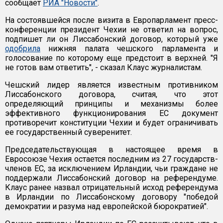
сообщает
РИА "Новости"
.
На состоявшейся после визита в Европарламент пресс-
конференции президент Чехии не ответил на вопрос,
подпишет ли он Лиссабонский договор, который уже
одобрила
нижняя палата чешского парламента и
голосование по которому еще предстоит в верхней. "Я
не готов вам ответить", - сказал Клаус журналистам.
Чешский лидер является известным противником
Лиссабонского договора, считая, что этот
определяющий принципы и механизмы более
эффективного функционирования ЕС документ
противоречит конституции Чехии и будет ограничивать
ее государственный суверенитет.
Председательствующая в настоящее время в
Евросоюзе Чехия остается последним из 27 государств-
членов ЕС, за исключением Ирландии, чьи граждане не
поддержали Лиссабонский договор на референдуме.
Клаус ранее назвал отрицательный исход референдума
в Ирландии по Лиссабонскому договору "победой
демократии и разума над европейской бюрократией".