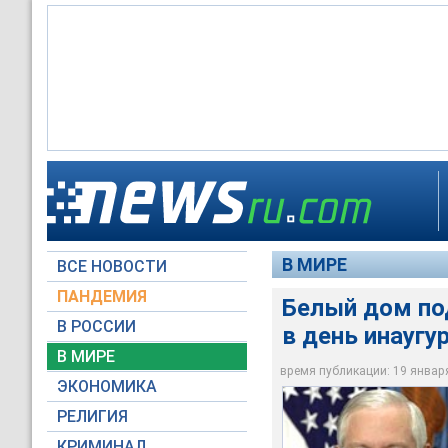
Гейтс - единственн
Глава Пентагона Роб
своем посту и в его
президент США Бара
По словам пресс-се
обязанности минист
или удара стихии
участвовать в инау
сенатом Конгресса
В МИРЕ
ВСЕ НОВОСТИ
defenselink.mil
whitehouse.gov
RTV International
ПАНДЕМИЯ
Белый дом под
В РОССИИ
в день инаугу
В МИРЕ
время публикации: 19 января 
ЭКОНОМИКА
РЕЛИГИЯ
КРИМИНАЛ