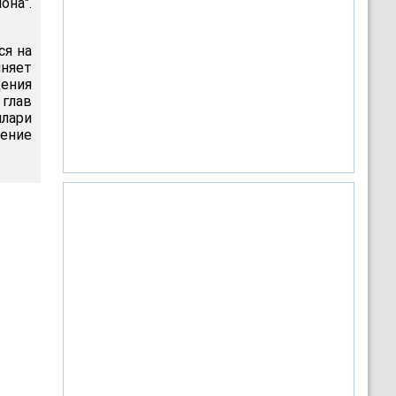
она".
ся на
няет
ения
 глав
ллари
ение