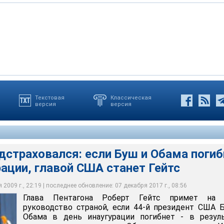
ый из членов кабинета Буша, кому Обама предложил остаться на
Текстовая
Классическая
версия
версия
ерт Гейтс примет на себя руководство страной, если 44-й
 администрации. Поскольку Гейтс и так уже исполняет
к Обама в день инаугурации погибнет - в результате теракта
кретаря президента Буша Даны Перино, Гейтс не будет
ра, он не должен проходить через процедуру утверждения
гурационных мероприятиях в столице 20 января
 США
страховался: если Буш и Обама погиб
рации, главой США станет Гейтс
2009 г., 22:19 | последнее обновление: 07 декабря 2017 г., 08:56
Глава Пентагона Роберт Гейтс примет на 
руководство страной, если 44-й президент США 
Обама в день инаугурации погибнет - в резуль