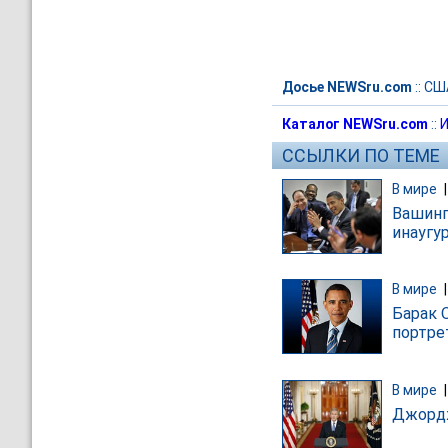
Досье NEWSru.com
::
СШ
Каталог NEWSru.com
::
И
ССЫЛКИ ПО ТЕМЕ
В мире
Вашинг
инаугу
В мире
Барак 
портре
В мире
Джордж