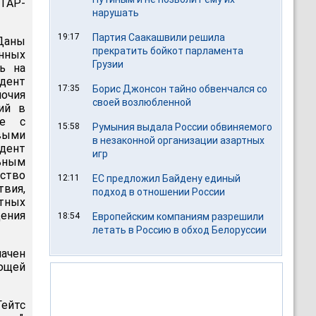
ИТАР-
нарушать
19:17
Партия Саакашвили решила
Даны
прекратить бойкот парламента
онных
Грузии
ь на
дент
17:35
Борис Джонсон тайно обвенчался со
очия
своей возлюбленной
ий в
те с
15:58
Румыния выдала России обвиняемого
выми
в незаконной организации азартных
дент
игр
льным
ство
12:11
ЕС предложил Байдену единый
вия,
подход в отношении России
стных
ения
18:54
Европейским компаниям разрешили
летать в Россию в обход Белоруссии
начен
ающей
Гейтс