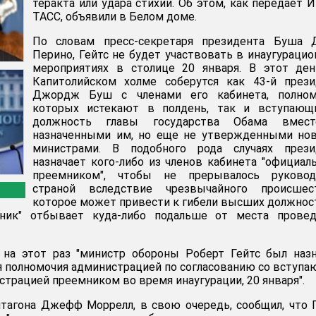
теракта или удара стихии. Об этом, как передает 
ТАСС, объявили в Белом доме.
По словам пресс-секретаря президента Буша 
Перино, Гейтс не будет участвовать в инаугураци
мероприятиях в столице 20 января. В этот ден
Капитолийском холме соберутся как 43-й прези
Джордж Буш с членами его кабинета, полном
которых истекают в полдень, так и вступающ
должность главы государства Обама вмес
назначенными им, но еще не утвержденными но
министрами. В подобного рода случаях прези
назначает кого-либо из членов кабинета "официа
преемником", чтобы не прерывалось руковод
страной вследствие чрезвычайного происшест
которое может привести к гибели высших должно
мник" отбывает куда-либо подальше от места провед
, на этот раз "министр обороны Роберт Гейтс был наз
 полномочия администрацией по согласованию со вступ
страцией преемником во время инаугурации, 20 января".
тагона Джефф Моррелл, в свою очередь, сообщил, что 