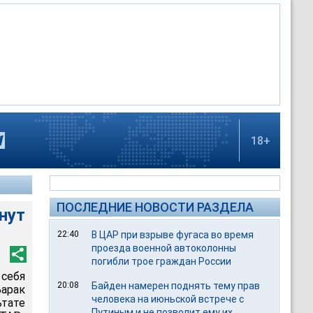
18+
ПОСЛЕДНИЕ НОВОСТИ РАЗДЕЛА
нут
22:40
В ЦАР при взрыве фугаса во время
проезда военной автоколонны
погибли трое граждан России
себя
20:08
Байден намерен поднять тему прав
Барак
человека на июньской встрече с
тате
Путиным и не позволит ему их