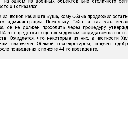
 "на одном из военных объектов вне столичного реги
сто он отказался.
й из членов кабинета Буша, кому Обама предложил остать
го администрации. Поскольку Гейтс и так уже испол
ра, он не должен проходить через процедуру утвержд
ША, что предстоит еще всем другим кандидатам на посты
тв. Ожидается, что некоторые из них, в частности Хи
ыла назначена Обамой госсекретарем, получат одобр
осле приведения к присяге 44-го президента.