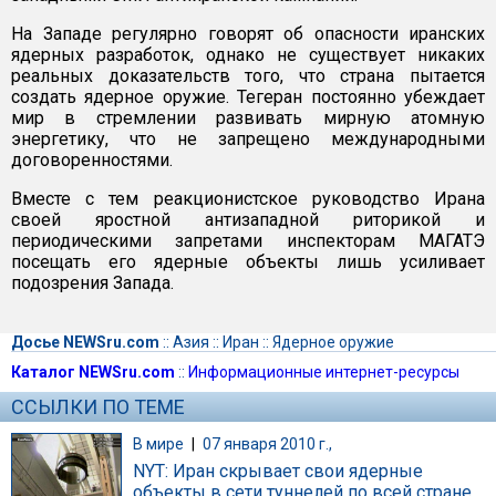
На Западе регулярно говорят об опасности иранских
ядерных разработок, однако не существует никаких
реальных доказательств того, что страна пытается
создать ядерное оружие. Тегеран постоянно убеждает
мир в стремлении развивать мирную атомную
энергетику, что не запрещено международными
договоренностями.
Вместе с тем реакционистское руководство Ирана
своей яростной антизападной риторикой и
периодическими запретами инспекторам МАГАТЭ
посещать его ядерные объекты лишь усиливает
подозрения Запада.
Досье NEWSru.com
::
Азия
::
Иран
::
Ядерное оружие
Каталог NEWSru.com
::
Информационные интернет-ресурсы
ССЫЛКИ ПО ТЕМЕ
В мире
|
07 января 2010 г.,
NYT: Иран скрывает свои ядерные
объекты в сети туннелей по всей стране