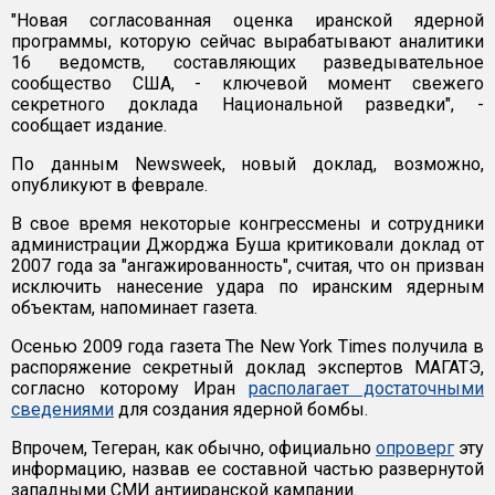
"Новая согласованная оценка иранской ядерной
программы, которую сейчас вырабатывают аналитики
16 ведомств, составляющих разведывательное
сообщество США, - ключевой момент свежего
секретного доклада Национальной разведки", -
сообщает издание.
По данным Newsweek, новый доклад, возможно,
опубликуют в феврале.
В свое время некоторые конгрессмены и сотрудники
администрации Джорджа Буша критиковали доклад от
2007 года за "ангажированность", считая, что он призван
исключить нанесение удара по иранским ядерным
объектам, напоминает газета.
Осенью 2009 года газета The New York Times получила в
распоряжение секретный доклад экспертов МАГАТЭ,
согласно которому Иран
располагает достаточными
сведениями
для создания ядерной бомбы.
Впрочем, Тегеран, как обычно, официально
опроверг
эту
информацию, назвав ее составной частью развернутой
западными СМИ антииранской кампании.