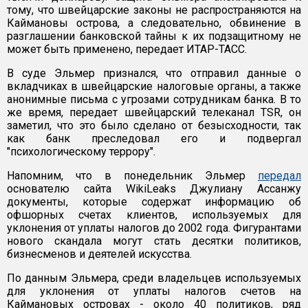
тому, что швейцарские законы не распространяются на
Каймановы острова, а следовательно, обвинение в
разглашении банковской тайны к их подзащитному не
может быть применено, передает ИТАР-ТАСС.
В суде Эльмер признался, что отправил данные о
вкладчиках в швейцарские налоговые органы, а также
анонимные письма с угрозами сотрудникам банка. В то
же время, передает швейцарский телеканал TSR, он
заметил, что это было сделано от безысходности, так
как банк преследовал его и подвергал
"психологическому террору".
Напомним, что в понедельник Эльмер
передал
основателю сайта WikiLeaks Джулиану Ассанжу
документы, которые содержат информацию об
офшорных счетах клиентов, используемых для
уклонения от уплаты налогов до 2002 года. Фигурантами
нового скандала могут стать десятки политиков,
бизнесменов и деятелей искусства.
По данным Эльмера, среди владельцев используемых
для уклонения от уплаты налогов счетов на
Каймановых островах - около 40 политиков, ряд