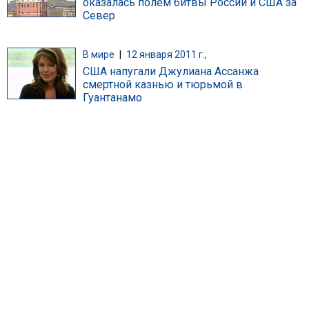
оказалась полем битвы России и США за
Север
В мире
|
12 января 2011 г.,
США напугали Джулиана Ассанжа
смертной казнью и тюрьмой в
Гуантанамо