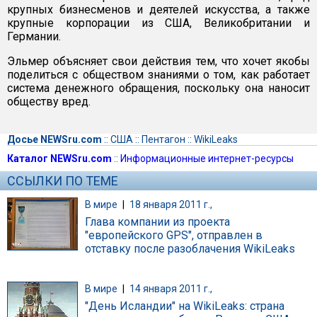
крупных бизнесменов и деятелей искусства, а также
крупные корпорации из США, Великобритании и
Германии.
Эльмер объясняет свои действия тем, что хочет якобы
поделиться с обществом знаниями о том, как работает
система денежного обращения, поскольку она наносит
обществу вред.
Досье NEWSru.com
::
США
::
Пентагон
::
WikiLeaks
Каталог NEWSru.com
::
Информационные интернет-ресурсы
ССЫЛКИ ПО ТЕМЕ
В мире
|
18 января 2011 г.,
Глава компании из проекта
"европейского GPS", отправлен в
отставку после разоблачения WikiLeaks
В мире
|
14 января 2011 г.,
"День Исландии" на WikiLeaks: страна