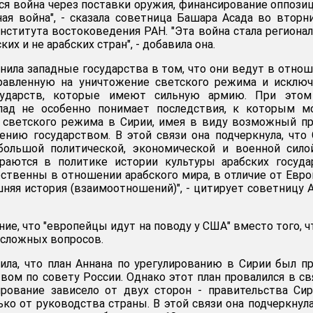
ся война через поставки оружия, финансирование оппозиц
я война", - сказала советница Башара Асада во вторн
нститута востоковедения РАН. "Эта война стала региона
ких и не арабских стран", - добавила она.
нила западные государства в том, что они ведут в отно
правленную на уничтожение светского режима и исклю
сударств, которые имеют сильную армию. При этом
апад не особенно понимает последствия, к которым м
 светского режима в Сирии, имея в виду возможный п
ению государством. В этой связи она подчеркнула, что
ольшой политической, экономической и военной силой
раются в политике истории культуры арабских госуда
твенны в отношении арабского мира, в отличие от Евро
шняя история (взаимоотношений)", - цитирует советницу 
ие, что "европейцы идут на поводу у США" вместо того, 
 сложных вопросов.
ла, что план Аннана по урегулированию в Сирии был п
вом по совету России. Однако этот план провалился в св
ирование зависело от двух сторон - правительства Си
ько от руководства страны. В этой связи она подчеркнула