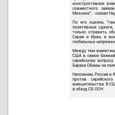
конструктивное вза
совместного заявл
Мексике", - сказал На
По его оценке, "та
позитивные сдвиги,
только отравить обс
Сирия и Иран, и во
глобальные напряженн
Между тем аналитики
США в самое ближайш
сирийскому вопросу.
Барака Обамы на пол
Напомним, Россия и 
против сирийског
вмешательства. В СШ
в обход СБ ООН.