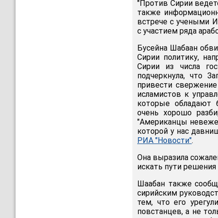
"Против Сирии ведет
также информационна
встрече с учеными И
с участием ряда арабс
Бусейна Шабаан обви
Сирии политику, на
Сирии из числа го
подчеркнула, что З
привести свержение
исламистов к управл
которые обладают б
очень хорошо разби
"Американцы невежес
которой у нас давни
РИА "Новости"
.
Она выразила сожален
искать пути решения
Шаабан также сообщи
сирийским руководст
тем, что его урегул
повстанцев, а не тол