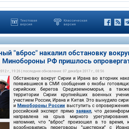
Текстовая
Классическая
версия
версия
ый "вброс" накалил обстановку вокру
а. Минобороны РФ пришлось опроверга
Сирии и Ирана во вторник накалили появившиеся в СМИ
ло, что Россия направляет для участия в этих учениях атомные
готовящихся у сирийских берегов Средиземноморья, а также на
вброс" произошел в то время, когда возобновились переговоры
 авианосец, Иран - линкоры и подлодки, Китай - 12 военных
рупнейших военных учениях с участием России, Ирана и Китая
м в Москве и до предела обострена ситуация в Сирии
12 г., 19:26 | последнее обновление: 07 декабря 2017 г., 08:56
Обстановку вокруг Сирии и Ирана во вторник нак
появившиеся в СМИ сообщения о якобы готовящи
сирийских берегов Средиземноморья, а такж
территории Сирии крупнейших военных учени
участием России, Ирана и Китая. Это вынудило сир
и
Минобороны России
выступить с опровержения
российский эксперт прямо
заявил
, что дезинфор
направлена на срыв мирного урегулирования
напомнил, что "вброс" произошел в то время, 
возобновились переговоры "шестерки" с Иран