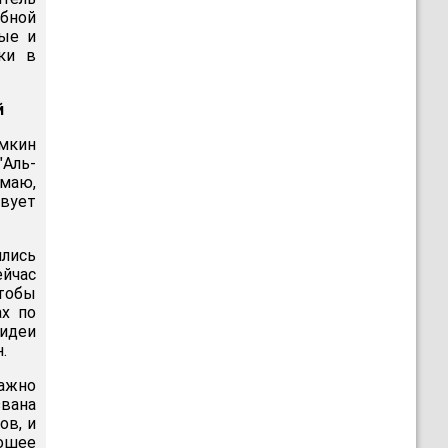
бной
ые и
ки в
й
мкин
"Аль-
умаю,
твует
ились
ейчас
чтобы
ах по
идеи
.
важно
звана
ов, и
ошее