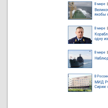
В мире
Велико
якобы 
В мире
Корабл
одну и
В мире
Наблюд
В Росси
МИД РФ
Сирии: