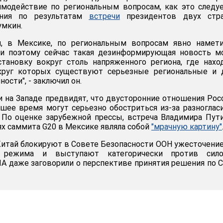
имодействие по региональным вопросам, как это следу
ения по результатам
встречи
президентов двух стр
умкин.
м, в Мексике, по региональным вопросам явно намети
 и поэтому сейчас такая дезинформирующая новость м
тановку вокруг столь напряженного региона, где нахо
круг которых существуют серьезные региональные и 
ости", - заключил он.
 на Западе предвидят, что двусторонние отношения Рос
ее время могут серьезно обостриться из-за разноглас
 По оценке зарубежной прессы, встреча Владимира Пут
ях саммита G20 в Мексике являла собой
"мрачную картину"
Китай блокируют в Совете Безопасности ООН ужесточени
о режима и выступают категорически против сило
А даже заговорили о перспективе принятия решения по 