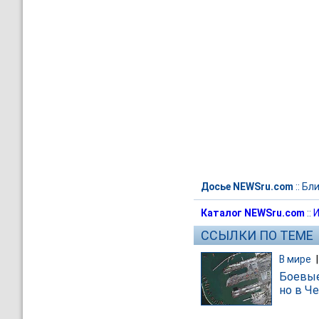
Досье NEWSru.com
::
Бли
Каталог NEWSru.com
::
И
ССЫЛКИ ПО ТЕМЕ
В мире
Боевые
но в Ч