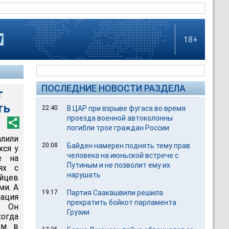
18+
ПОСЛЕДНИЕ НОВОСТИ РАЗДЕЛА
г
ть
22:40
В ЦАР при взрыве фугаса во время
проезда военной автоколонны
погибли трое граждан России
алили
20:08
Байден намерен поднять тему прав
хся у
человека на июньской встрече с
е на
Путиным и не позволит ему их
ях с
нарушать
ийцев
ми. А
19:17
Партия Саакашвили решила
мация
прекратить бойкот парламента
. Он
Грузии
когда
ом в