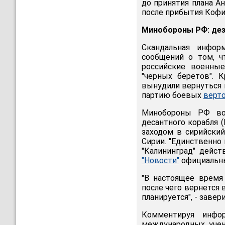
до принятия плана А
после прибытия Кофи 
Минобороны РФ: дез
Скандальная инфор
сообщений о том, 
российские военны
"черных беретов". 
вынудили вернуться н
партию боевых
верт
Минобороны РФ во 
десантного корабля 
заходом в сирийский
Сирии. "Единственно
"Калининград" дейст
"Новости"
официальны
"В настоящее время
после чего вернется 
планируется", - завери
Комментируя инфо
международных учен