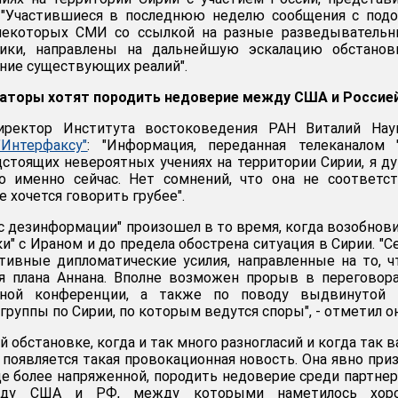
 "Участившиеся в последнюю неделю сообщения с подо
некоторых СМИ со ссылкой на разные разведывательн
ники, направлены на дальнейшую эскалацию обстанов
ение существующих реалий".
каторы хотят породить недоверие между США и Россие
иректор Института востоковедения РАН Виталий Нау
"Интерфаксу"
: "Информация, переданная телеканалом 
дстоящих невероятных учениях на территории Сирии, я д
но именно сейчас. Нет сомнений, что она не соответс
е хочется говорить грубее".
ос дезинформации" произошел в то время, когда возобнов
" с Ираном и до предела обострена ситуация в Сирии. "С
тивные дипломатические усилия, направленные на то, 
я плана Аннана. Вполне возможен прорыв в переговор
ной конференции, а также по поводу выдвинутой 
группы по Сирии, по которым ведутся споры", - отметил он
й обстановке, когда и так много разногласий и когда так 
 появляется такая провокационная новость. Она явно при
е более напряженной, породить недоверие среди партнер
жду США и РФ, между которыми наметилось хор