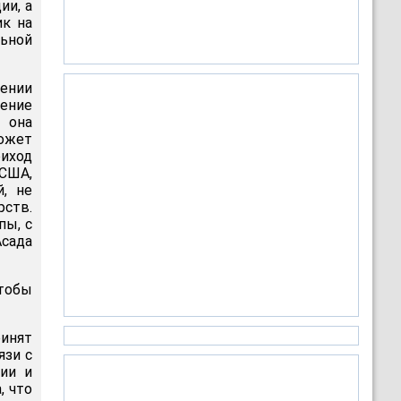
ии, а
ик на
льной
шении
чение
 она
ожет
риход
 США,
, не
рств.
пы, с
Асада
чтобы
ринят
язи с
рии и
, что