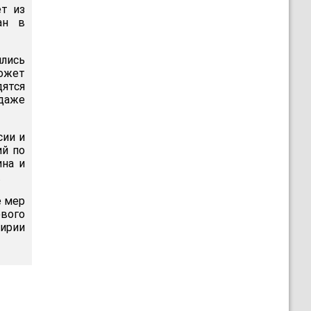
ет из
ан в
лись
ожет
дятся
даже
сии и
ий по
ина и
.
е мер
вого
Сирии