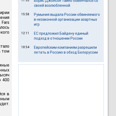
17:35
Борис Джонсон тайно обвенчался со
своей возлюбленной
Сирии
15:58
Румыния выдала России обвиняемого
ения
в незаконной организации азартных
 Fars
игр
алось
екого
12:11
ЕС предложил Байдену единый
подход в отношении России
стало
18:54
Европейским компаниям разрешили
в том
летать в Россию в обход Белоруссии
омные
енных
тысяч
о 400
йся в
нным
удет.