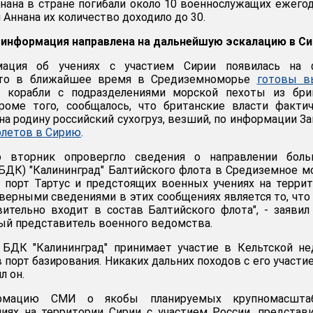
ннана в стране погибали около 10 военнослужащих ежегод
Аннана их количество доходило до 30.
информация направлена на дальнейшую эскалацию в Си
мация об учениях с участием Сирии появилась на 
что в ближайшее время в Средиземноморье
готовы в
е корабли с подразделениями морской пехоты из бри
Кроме того, сообщалось, что британские власти факти
а родину российский сухогруз, везший, по информации За
олетов в Сирию
.
вторник опровергло сведения о направлении боль
(БДК) "Калининград" Балтийского флота в Средиземное м
 порт Тартус и предстоящих военных учениях на терри
 верными сведениями в этих сообщениях является то, чт
вительно входит в состав Балтийского флота", - заяви
й представитель военного ведомства.
 БДК "Калининград" принимает участие в Кельтской не
в порт базирования. Никаких дальних походов с его участи
л он.
рмацию СМИ о якобы планируемых крупномасшта
иях на территории Сирии с участием России, представ