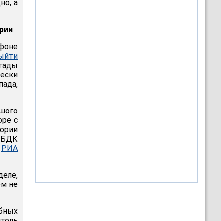
но, а
рии
фоне
ыйти
гады
чески
пада,
шого
оре с
тории
о БДК
л
РИА
деле,
ем не
бных
итель