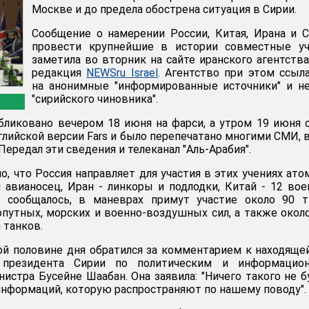
Москве и до предела обострена ситуация в Сирии.
Сообщение о намерении России, Китая, Ирана и 
провести крупнейшие в истории совместные уч
заметила во вторник на сайте иранского агентства
редакция
NEWSru Israel
. Агентство при этом ссыл
на анонимные "информированные источники" и н
"сирийского чиновника".
ликовано вечером 18 июня на фарси, а утром 19 июня 
глийской версии Fars и было перепечатано многими СМИ, 
 Передал эти сведения и телеканал "Аль-Арабия".
о, что Россия направляет для участия в этих учениях ат
 авианосец, Иран - линкоры и подлодки, Китай - 12 во
ак сообщалось, в маневрах примут участие около 90 
путных, морских и военно-воздушных сил, а также окол
 танков.
й половине дня обратился за комментарием к находяще
 президента Сирии по политическим и информацио
истра Бусейне Шаабан. Она заявила: "Ничего такого не б
информаций, которую распространяют по нашему поводу".