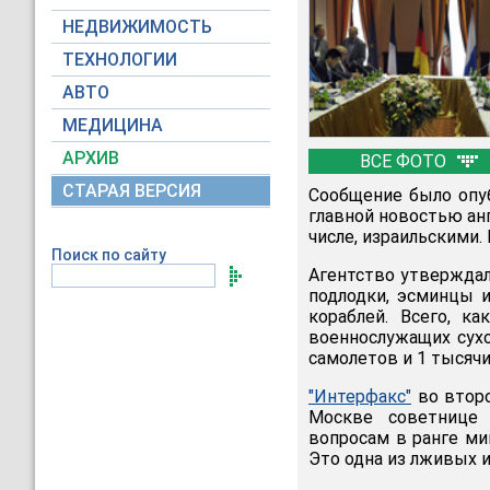
НЕДВИЖИМОСТЬ
ТЕХНОЛОГИИ
АВТО
МЕДИЦИНА
АРХИВ
ВСЕ ФОТО
СТАРАЯ ВЕРСИЯ
Сообщение было опуб
главной новостью ан
числе, израильскими.
Поиск по сайту
Агентство утверждал
подлодки, эсминцы и
кораблей. Всего, к
военнослужащих сухо
самолетов и 1 тысячи
"Интерфакс"
во второ
Москве советнице
вопросам в ранге мин
Это одна из лживых 