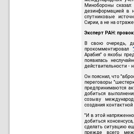
Минобороны сказал:
дезинформацией в 
спутниковые источ
Сирии, а не на отраж
Эксперт РАН: прово
В свою очередь, д
прокомментировал
Арабия" о якобы пре
появилась неслучай
действительности - н
Он пояснил, что "вбр
переговоры "шестерки
предпринимаются ак
добиться выполнени
созыву международ
создания контактной 
"И в этой напряженно
добиться консенсуса,
сделать ситуацию ещ
прежде всего ме