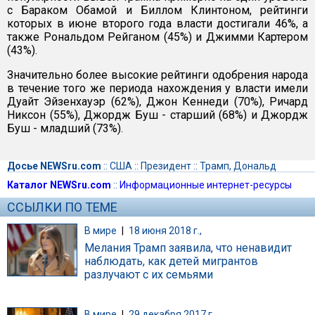
с Бараком Обамой и Биллом Клинтоном, рейтинги
которых в июне второго года власти достигали 46%, а
также Рональдом Рейганом (45%) и Джимми Картером
(43%).
Значительно более высокие рейтинги одобрения народа
в течение того же периода нахождения у власти имели
Дуайт Эйзенхауэр (62%), Джон Кеннеди (70%), Ричард
Никсон (55%), Джордж Буш - старший (68%) и Джордж
Буш - младший (73%).
Досье NEWSru.com
::
США
::
Президент
::
Трамп, Дональд
Каталог NEWSru.com
::
Информационные интернет-ресурсы
ССЫЛКИ ПО ТЕМЕ
В мире
|
18 июня 2018 г.,
Мелания Трамп заявила, что ненавидит
наблюдать, как детей мигрантов
разлучают с их семьями
В мире
|
29 декабря 2017 г.,