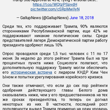
https://t.co/WQtzPSpydH
pic.twitter.com/cSRpMwIlyN
— GallupNews (@GallupNews)
June 18, 2018
Среди тех, кто поддерживает Трампа, 90% являются
сторонниками Республиканской партии, еще 42% не
поддерживают никакие политические силы. Среди
представителей лагеря Демократической партии работу
президента одобряют лишь 10%.
Опрос проводился среди 1,5 тыс. человек с 11 по 17
июня. За неделю до этого рейтинг Трампа был на три
процентных пункта ниже. Социологи полагают, что
дополнительную поддержку Трампу могли обеспечить
его
историческая встреча
с лидером КНДР Ким Чен
Ыном и попытки урегулирования корейского кризиса.
Они также отмечают, что если до сих пор рейтинги
одобрения действующего главы Белого дома
оказывались ниже, чем у его предшественников на тех
же сроках президентства, то теперь он догнал
некоторых из них. В частности, последний рост
популярности вывел Трампа примерно на один уровень