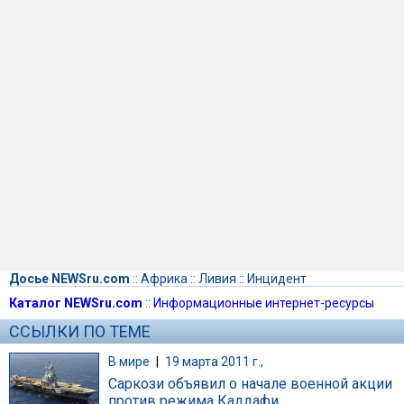
Досье NEWSru.com
::
Африка
::
Ливия
::
Инцидент
Каталог NEWSru.com
::
Информационные интернет-ресурсы
ССЫЛКИ ПО ТЕМЕ
В мире
|
19 марта 2011 г.,
Саркози объявил о начале военной акции
против режима Каддафи