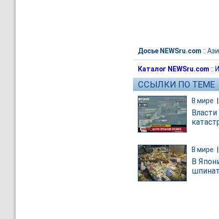
Досье NEWSru.com
::
Ази
Каталог NEWSru.com
::
И
ССЫЛКИ ПО ТЕМЕ
В мире
Власти
катастр
В мире
В Япон
шпина