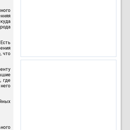
ного
енняя
куда
рода
Есть
жения
, что
менту
авшие
, где
 него
йных
ного