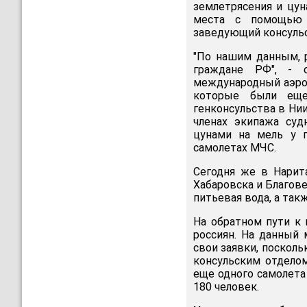
землетрясения и цу
места с помощью 
заведующий консульс
"По нашим данным, 
граждане РФ", - о
международный аэроп
которые были еще
генконсульства в Нии
членах экипажа суд
цунами на мель у 
самолетах МЧС.
Сегодня же в Нарит
Хабаровска и Благов
питьевая вода, а такж
На обратном пути к
россиян. На данный 
свои заявки, посколь
консульским отделом
еще одного самолета 
180 человек.