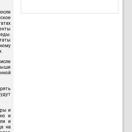
осле
нское
атах
енты
еды.
таты
ному
.
числе
 выше
онной
ерять
удут
еры и
уно и
ли и
ца на