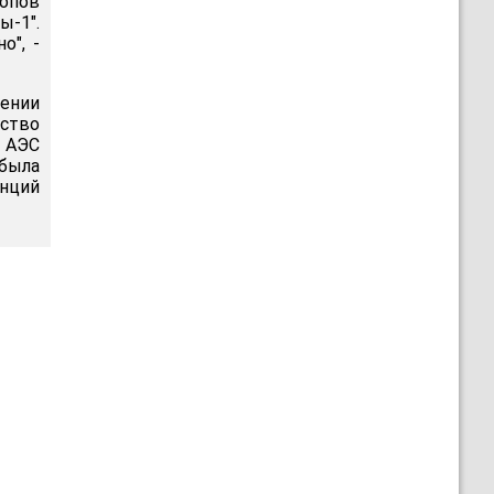
топов
-1".
о", -
ении
ство
 АЭС
была
анций