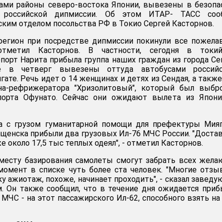
нами районы северо-востока Японии, вывезены в безоп
российской дипмиссии. Об этом ИТАР- ТАСС соо
ким отделом посольства РФ в Токио Сергей Касторнов.
регион при посредстве дипмиссии покинули все пожел
тметил Касторнов. В частности, сегодня в токий
орт Нарита прибыла группа наших граждан из города Се
 в четверг вывезены оттуда автобусами российс
гате. Речь идет о 14 женщинах и детях из Сендая, а также
на-рефрижератора "Хризолитовый", который был выбр
порта Офунато. Сейчас они ожидают вылета из Япони
а с грузом гуманитарной помощи для префектуры Мияг
ещенска прибыли два грузовых Ил-76 МЧС России. "Доста
е около 17,5 тыс теплых одеял", - отметил Касторнов.
 месту базирования самолеты смогут забрать всех жел
момент в списке чуть более ста человек. "Многие отз
ку ажиотаж, похоже, начинает проходить", - сказал завед
. Он также сообщил, что в течение дня ожидается при
МЧС - на этот пассажирского Ил-62, способного взять на