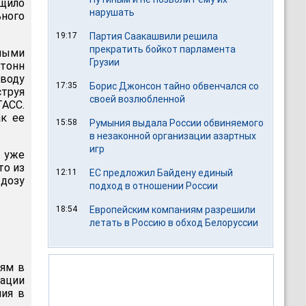
щило
нарушать
ьного
19:17
Партия Саакашвили решила
прекратить бойкот парламента
ными
Грузии
тонн
 воду
17:35
Борис Джонсон тайно обвенчался со
струя
своей возлюбленной
ТАСС.
ак ее
15:58
Румыния выдала России обвиняемого
в незаконной организации азартных
игр
р уже
то из
12:11
ЕС предложил Байдену единый
дозу
подход в отношении России
18:54
Европейским компаниям разрешили
летать в Россию в обход Белоруссии
иям в
ации
ния в