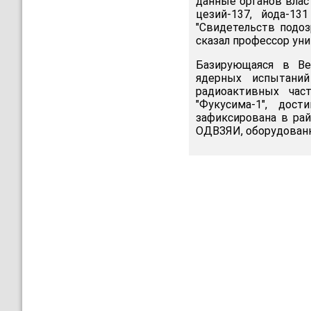
данные органов влас
цезий-137, йода-13
"Свидетельств подоз
сказал профессор уни
Базирующаяся в Ве
ядерных испытаний
радиоактивных час
"Фукусима-1", дос
зафиксирована в рай
ОДВЗЯИ, оборудованн