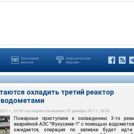
Текстовая
Классическая
версия
версия
и к охлаждению 3-го реактора аварийной АЭС "Фукусима-1" с
бит внешний стальной корпус реактора, откуда зафиксирован
кто из пожарных не получил опасную для здоровья дозу
евают также, что этим же взрывом мог быть пробит внешний
в
ного пара
аются охладить третий реактор
 водометами
011 г., 09:25 | последнее обновление: 07 декабря 2017 г., 08:56
Пожарные приступили к охлаждению 3-го реак
аварийной АЭС "Фукусима-1" с помощью водометов
ожидается, операция по заливке будет идти