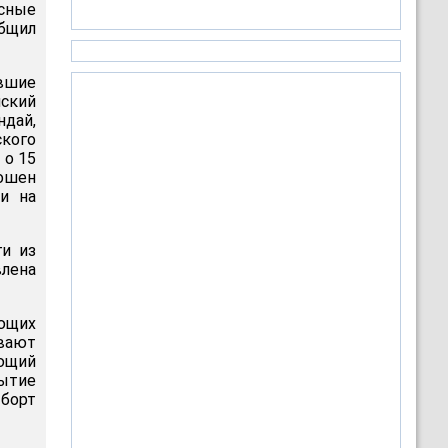
асные
бщил
авшие
ский
ндай,
кого
 о 15
ошен
и на
и из
влена
ающих
ывают
ующий
бытие
 борт