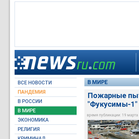
Пожарные приступил
Судя по всему, про
В ходе операции ни
Специалисты подозр
помощью водомето
выброс радиоактив
радиации
корпус реактора
В МИРЕ
ВСЕ НОВОСТИ
Global Look Press
Reuters
Global Look Press
Global Look Press
ПАНДЕМИЯ
Пожарные пыт
В РОССИИ
"Фукусимы-1"
В МИРЕ
время публикации: 19 марта 2
ЭКОНОМИКА
РЕЛИГИЯ
КРИМИНАЛ