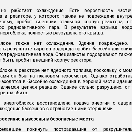
е работает охлаждение. Есть вероятность частич
ва в реакторе, у которого также не повреждена внутр
всему, пробит внешний стальной корпус реактора, от
ос радиоактивного пара. В результате взрыва водо
нергоблока, полностью разрушена его крыша.
локе также нет охлаждения. Здание повреждено. 
то в результате взрыва водорода пробит бассейн для сни
ится радиоактивная вода. Специалисты подозревают также
 быть пробит внешний корпус реактора.
блоке в реакторе нет ядерного топлива, поскольку к мо
нами он был на плановом техосмотре. Однако отработ
аходятся в бассейне охлаждения в верхней части здания
вляемая цепная реакция. Здание сильно разрушено, от
крыша сбита.
энергоблоках восстановлена подача энергии с авари
хлаждение бассейнов с отработавшими стержнями.
 россияне вывезены в безопасные места
желавшие покинуть пострадавшие от разрушитель