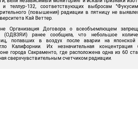
ти, вели независимый мониторинг и искали признаки изо
1 и теллур-132, соответствующих выбросам "Фукусимы
рительного (повышения) радиации в пятницу не выявлен
верситета Кай Веттер.
не Организация Договора о всеобъемлющем запрещ
 (ОДВЗЯИ) ранее сообщила, что небольшое количе
тиц, попавших в воздух после аварии на японской
тигло Калифорнии. Их незначительная концентрация 
оне города Сакраменто, где расположена одна из 60 ст
ая сверхчувствительным счетчиком радиации.