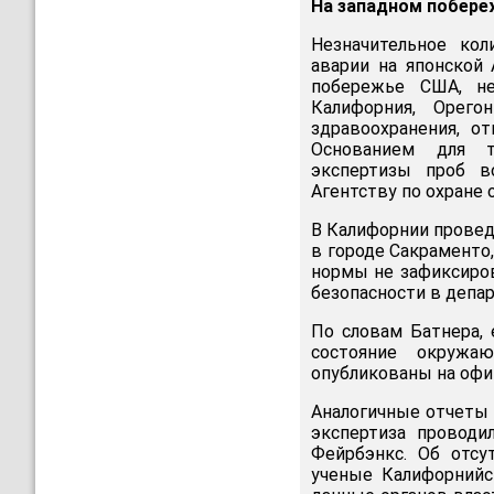
На западном побере
Незначительное кол
аварии на японской
побережье США, н
Калифорния, Орег
здравоохранения, о
Основанием для т
экспертизы проб в
Агентству по охране
В Калифорнии проведе
в городе Сакраменто
нормы не зафиксиров
безопасности в депа
По словам Батнера,
состояние окружа
опубликованы на офи
Аналогичные отчеты 
экспертиза проводи
Фейрбэнкс. Об отсу
ученые Калифорнийск