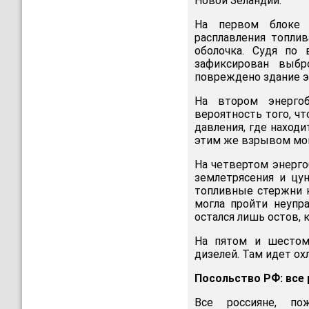
Новой Зеландии.
На первом блоке н
расплавления топли
оболочка. Судя по 
зафиксирован выбр
повреждено здание э
На втором энергоб
вероятность того, ч
давления, где наход
этим же взрывом мог
На четвертом энерго
землетрясения и цу
топливные стержни н
могла пройти неупра
остался лишь остов, 
На пятом и шестом 
дизелей. Там идет о
Посольство РФ: все
Все россияне, по