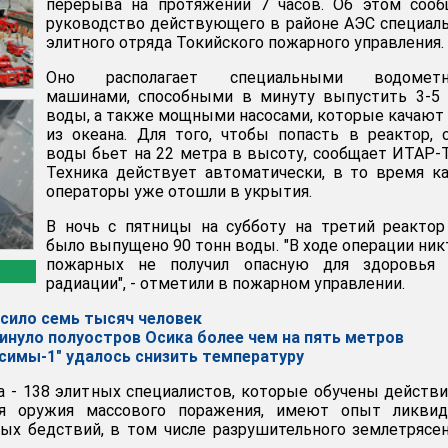
перерыва на протяжении 7 часов. Об этом сооб
руководство действующего в районе АЭС специал
элитного отряда Токийского пожарного управления.
Оно располагает специальными водомет
машинами, способными в минуту выпустить 3-5 
воды, а также мощными насосами, которые качают
из океана. Для того, чтобы попасть в реактор, 
воды бьет на 22 метра в высоту, сообщает ИТАР-
Техника действует автоматически, в то время к
операторы уже отошли в укрытия.
В ночь с пятницы на субботу на третий реакто
было выпущено 90 тонн воды. "В ходе операции ник
пожарных не получил опасную для здоровья 
радиации", - отметили в пожарном управлении.
сило семь тысяч человек
инуло полуостров Осика более чем на пять метров
усимы-1" удалось снизить температуру
а - 138 элитных специалистов, которые обучены действ
ия оружия массового поражения, имеют опыт ликвид
ых бедствий, в том числе разрушительного землетрясе