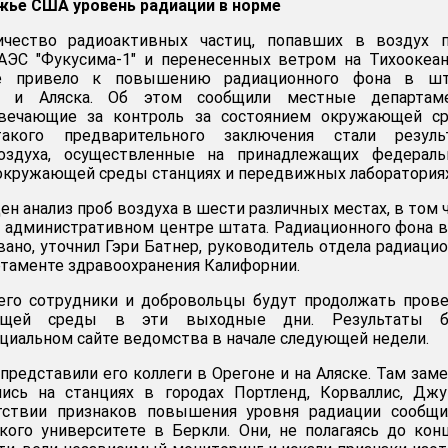
жье США уровень радиации в норме
ичество радиоактивных частиц, попавших в воздух п
 АЭС "Фукусима-1" и перенесенных ветром на Тихоокеа
е привело к повышению радиационного фона в шт
он и Аляска. Об этом сообщили местные департам
твечающие за контроль за состоянием окружающей ср
акого предварительного заключения стали резуль
оздуха, осуществленные на принадлежащих федераль
 окружающей среды станциях и передвижных лабораториях
н анализ проб воздуха в шести различных местах, в том 
, административном центре штата. Радиационного фона
ано, уточнил Гэри Батнер, руководитель отдела радиаци
ртаменте здравоохранения Калифорнии.
 его сотрудники и добровольцы будут продолжать пров
ющей среды в эти выходные дни. Результаты б
циальном сайте ведомства в начале следующей недели.
представили его коллеги в Орегоне и на Аляске. Там зам
лись на станциях в городах Портленд, Корваллис, Дж
тствии признаков повышения уровня радиации сообщи
ого университете в Беркли. Они, не полагаясь до кон