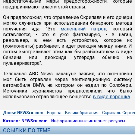
недостаточными меры предосторожности, которые
предпринимают власти этой страны.
Он предположил, что отравление Скрипаля и его дочери
могло случиться при использовании бинарного метода
получения яда: "Это
маленький патрон
, который
вставляется, - это я уже фантазирую, - в наган,
револьвер, в нем есть устройство, которое их
(компоненты) разбивает, и идет реакция между ними. И
потом выстреливает этим как бы разбавителем в виде
бензина или диоксида углерода обычно из
пульверизатора".
Телеканал ABC News накануне заявил, что экс-шпион
мог быть отравлен через вентиляционную систему
автомобиля BMW, на котором он ездил по Солсбери.
Источники журналистов предположили, что было
использовано отравляющее вещество
в виде порошка
.
Досье NEWSru.com
::
Европа
::
Великобритания
::
Скрипаль Серге
Каталог NEWSru.com
::
Информационные интернет-ресурсы
ССЫЛКИ ПО ТЕМЕ