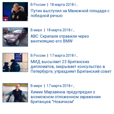
В России
|
18 марта 2018 г.,
Путин выступил на Манежной площади с
победной речью
В мире
|
18 марта 2018 г.,
ABC: Скрипаля отравили через
вентиляцию его BMW
В России
|
17 марта 2018 г.,
МИД высылает 23 британских
дипломатов, закрывает консульство в
Петербурге, упраздняет Британский совет
В мире
|
17 марта 2018 г.,
Химик Мирзаянов предупредил о
возможном отложенном заражении
британцев "Новичком"