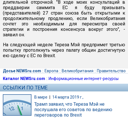
длительной отсрочкой. "В ходе моих консультаций в
преддверии саммита ЕС я буду призывать
(представителей) 27 стран союза быть открытыми к
продолжительному продлению, если Великобритания
сочтет это необходимым для пересмотра своей
стратегии и построения консенсуса вокруг этого", -
заявил он.
На следующей неделе Тереза Мэй предпримет третью
попытку протолкнуть через палату общин достигнутую
ею сделку с ЕС по Brexit.
Досье NEWSru.com
::
Европа
::
Великобритания
::
Правительство
Каталог NEWSru.com
::
Информационные интернет-ресурсы
ССЫЛКИ ПО ТЕМЕ
В мире
|
14 марта 2019 г.,
Трамп заявил, что Тереза Мэй не
послушала его советов по ведению
переговоров по Brexit