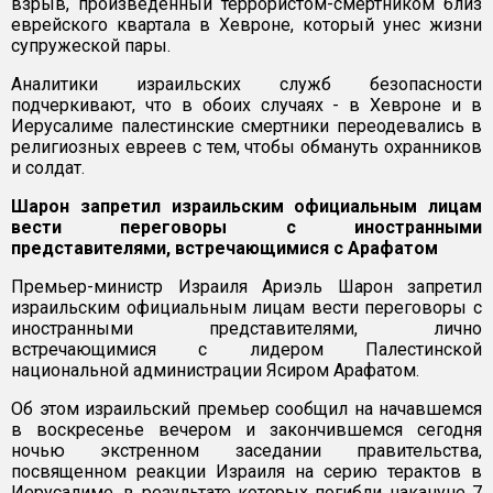
взрыв, произведенный террористом-смертником близ
еврейского квартала в Хевроне, который унес жизни
супружеской пары.
Аналитики израильских служб безопасности
подчеркивают, что в обоих случаях - в Хевроне и в
Иерусалиме палестинские смертники переодевались в
религиозных евреев с тем, чтобы обмануть охранников
и солдат.
Шарон запретил израильским официальным лицам
вести переговоры с иностранными
представителями, встречающимися с Арафатом
Премьер-министр Израиля Ариэль Шарон запретил
израильским официальным лицам вести переговоры с
иностранными представителями, лично
встречающимися с лидером Палестинской
национальной администрации Ясиром Арафатом.
Об этом израильский премьер сообщил на начавшемся
в воскресенье вечером и закончившемся сегодня
ночью экстренном заседании правительства,
посвященном реакции Израиля на серию терактов в
Иерусалиме, в результате которых погибли накануне 7