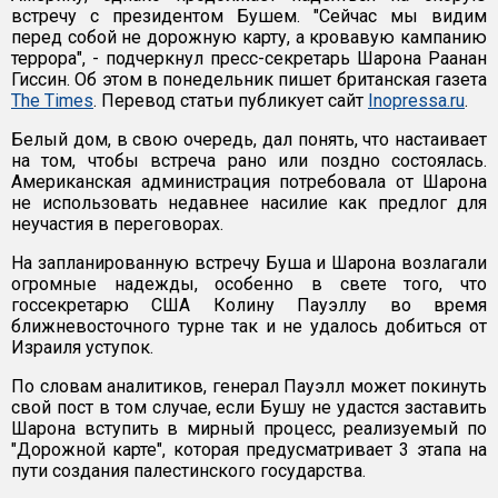
встречу с президентом Бушем. "Сейчас мы видим
перед собой не дорожную карту, а кровавую кампанию
террора", - подчеркнул пресс-секретарь Шарона Раанан
Гиссин. Об этом в понедельник пишет британская газета
The Times
. Перевод статьи публикует сайт
Inopressa.ru
.
Белый дом, в свою очередь, дал понять, что настаивает
на том, чтобы встреча рано или поздно состоялась.
Американская администрация потребовала от Шарона
не использовать недавнее насилие как предлог для
неучастия в переговорах.
На запланированную встречу Буша и Шарона возлагали
огромные надежды, особенно в свете того, что
госсекретарю США Колину Пауэллу во время
ближневосточного турне так и не удалось добиться от
Израиля уступок.
По словам аналитиков, генерал Пауэлл может покинуть
свой пост в том случае, если Бушу не удастся заставить
Шарона вступить в мирный процесс, реализуемый по
"Дорожной карте", которая предусматривает 3 этапа на
пути создания палестинского государства.