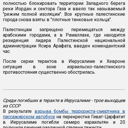
полностью блокировать территории Западного берега
реки Иордан и сектора Газа и ввело так называемый
"режим полной изоляции". Все крупные палестинские
города снова взяты в "плотные танковые кольца".
Палестинцам запрещено перемещаться между
арабскими городами, а в Рамаллахе, где находится
резиденция лидера Палестинской национальной
администрации Ясира Арафата, введен комендантский
час.
После серии терактов в Иерусалиме и Хевроне
ситуация в зоне израильско-палестинского
противостояния существенно обострилась.
Среди погибших в теракте в Иерусалиме - трое выходцев
из СССР
В результате
взрыва бомбы террориста-смертника в
пассажирском автобусе
на перекрестке Гиват-Царфатит
в Иерусалиме погибли семеро израильтян и 20
получили ранения различной степени тяжести.