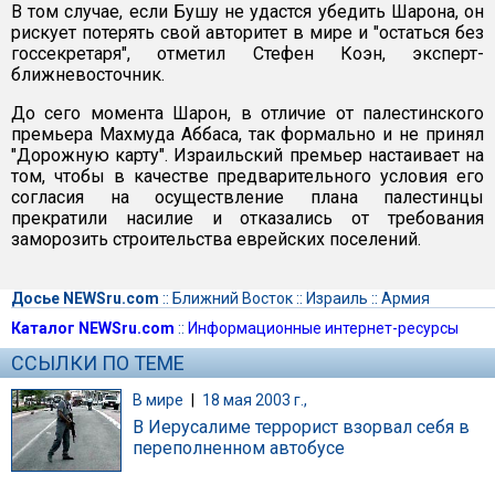
В том случае, если Бушу не удастся убедить Шарона, он
рискует потерять свой авторитет в мире и "остаться без
госсекретаря", отметил Стефен Коэн, эксперт-
ближневосточник.
До сего момента Шарон, в отличие от палестинского
премьера Махмуда Аббаса, так формально и не принял
"Дорожную карту". Израильский премьер настаивает на
том, чтобы в качестве предварительного условия его
согласия на осуществление плана палестинцы
прекратили насилие и отказались от требования
заморозить строительства еврейских поселений.
Досье NEWSru.com
::
Ближний Восток
::
Израиль
::
Армия
Каталог NEWSru.com
::
Информационные интернет-ресурсы
ССЫЛКИ ПО ТЕМЕ
В мире
|
18 мая 2003 г.,
В Иерусалиме террорист взорвал себя в
переполненном автобусе