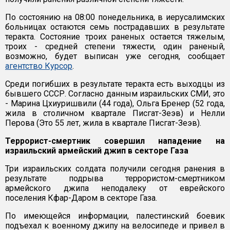
По состоянию на 08:00 понедельника, в иерусалимских
больницах остаются семь пострадавших в результате
теракта. Состояние троих раненых остается тяжелым,
троих - средней степени тяжести, один раненый,
возможно, будет выписан уже сегодня, сообщает
агентство Курсор
.
Среди погибших в результате теракта есть выходцы из
бывшего СССР. Согласно данным израильских СМИ, это
- Марина Цхиуришвили (44 года), Ольга Бренер (52 года,
жила в столичном квартале Писгат-Зеэв) и Нелли
Перова (Это 55 лет, жила в квартале Писгат-Зеэв).
Террорист-смертник совершил нападение на
израильский армейский джип в секторе Газа
Три израильских солдата получили сегодня ранения в
результате подрыва террористом-смертником
армейского джипа неподалеку от еврейского
поселения Кфар-Даром в секторе Газа.
По имеющейся информации, палестинский боевик
подъехал к военному джипу на велосипеде и привел в