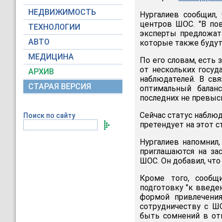
НЕДВИЖИМОСТЬ
Нургалиев сообщил,
центров ШОС. "В по
ТЕХНОЛОГИИ
эксперты предложат
АВТО
которые также будут 
МЕДИЦИНА
По его словам, есть 
от нескольких госуд
АРХИВ
наблюдателей. В свя
СТАРАЯ ВЕРСИЯ
оптимальный балан
последних не превыс
Сейчас статус наблю
Поиск по сайту
претендует на этот с
Нургалиев напомнил,
приглашаются на зас
ШОС. Он добавил, чт
Кроме того, сообщ
подготовку "к введе
формой привлечения
сотрудничеству с ШО
быть сомнений в от