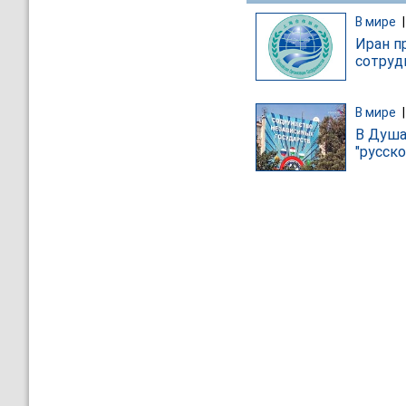
В мире
Иран п
сотруд
В мире
В Душа
"русск