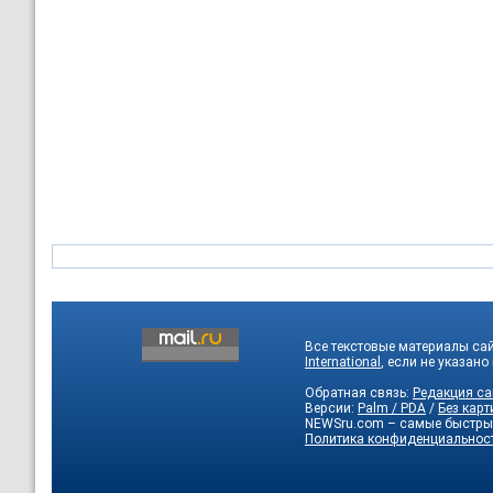
Все текстовые материалы са
International
, если не указано
Обратная связь:
Редакция са
Версии:
Palm / PDA
/
Без карт
NEWSru.com – самые быстры
Политика конфиденциальнос