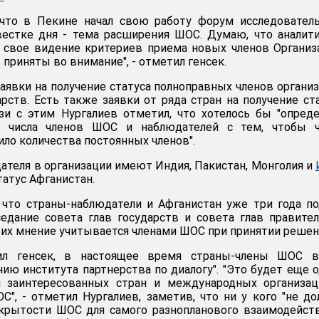
 что в Пекине начал свою работу форум исследовател
вестке дня - тема расширения ШОС. Думаю, что аналит
 свое видение критериев приема новых членов Организ
приняты во внимание", - отметил генсек.
заявки на получение статуса полноправных членов органи
арств. Есть также заявки от ряда стран на получение ст
зи с этим Нургалиев отметил, что хотелось бы "опред
с числа членов ШОС и наблюдателей с тем, чтобы ч
ило количества постоянных членов".
дателя в организации имеют Индия, Пакистан, Монголия и
татус Афганистан.
 что страны-наблюдатели и Афганистан уже три года п
едание совета глав государств и совета глав правите
о их мнение учитывается членами ШОС при принятии решен
ил генсек, в настоящее время страны-члены ШОС в
нию института партнерства по диалогу". "Это будет еще 
 заинтересованных стран и международных организац
С", - отметил Нургалиев, заметив, что ни у кого "не д
крытости ШОС для самого разнопланового взаимодейст