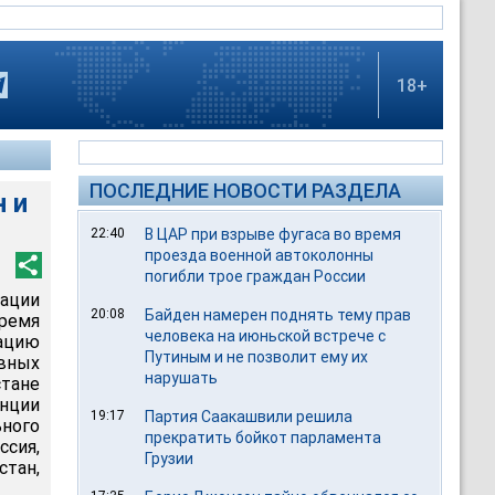
18+
ПОСЛЕДНИЕ НОВОСТИ РАЗДЕЛА
 и
22:40
В ЦАР при взрыве фугаса во время
проезда военной автоколонны
погибли трое граждан России
ации
20:08
Байден намерен поднять тему прав
ремя
человека на июньской встрече с
ацию
Путиным и не позволит ему их
вных
нарушать
стане
енции
19:17
Партия Саакашвили решила
ного
прекратить бойкот парламента
сия,
Грузии
стан,