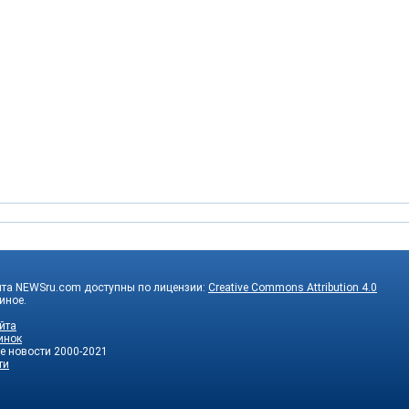
йта NEWSru.com доступны по лицензии:
Creative Commons Attribution 4.0
 иное.
йта
инок
е новости
2000-2021
ти