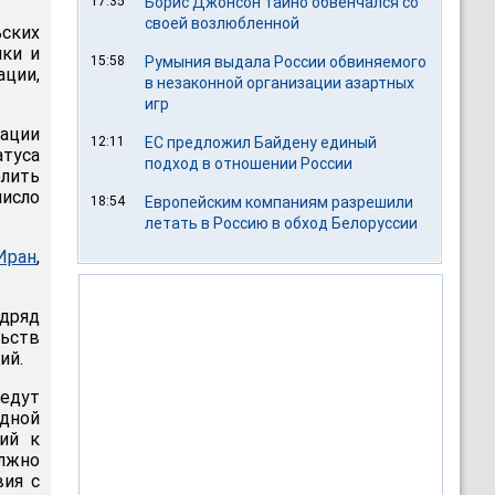
17:35
Борис Джонсон тайно обвенчался со
своей возлюбленной
ьских
ики и
15:58
Румыния выдала России обвиняемого
ации,
в незаконной организации азартных
игр
зации
12:11
ЕС предложил Байдену единый
атуса
подход в отношении России
елить
исло
18:54
Европейским компаниям разрешили
летать в Россию в обход Белоруссии
Иран
,
одряд
льств
ий.
едут
одной
ий к
олжно
вия с