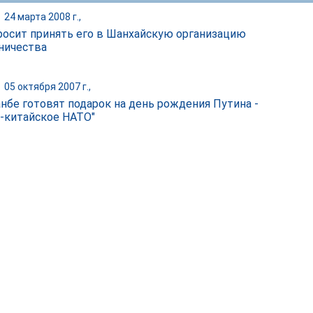
|
24 марта 2008 г.,
росит принять его в Шанхайскую организацию
ничества
|
05 октября 2007 г.,
нбе готовят подарок на день рождения Путина -
о-китайское НАТО"