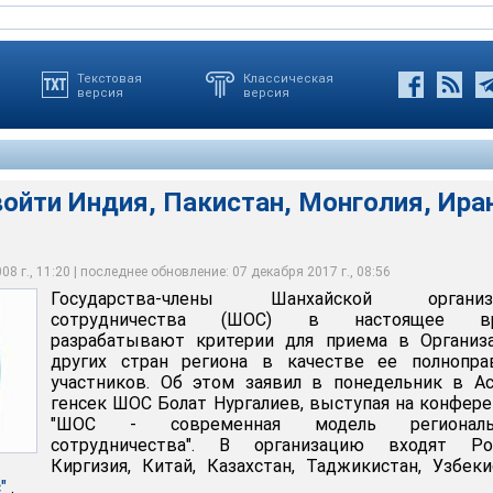
Текстовая
Классическая
версия
версия
ойти Индия, Пакистан, Монголия, Иран
Индия, Пакистан, Монголия, Иран и Афганистан
8 г., 11:20 | последнее обновление: 07 декабря 2017 г., 08:56
Государства-члены Шанхайской организ
сотрудничества (ШОС) в настоящее в
разрабатывают критерии для приема в Организ
других стран региона в качестве ее полнопра
участников. Об этом заявил в понедельник в А
генсек ШОС Болат Нургалиев, выступая на конфер
"ШОС - современная модель региональ
сотрудничества". В организацию входят Рос
Киргизия, Китай, Казахстан, Таджикистан, Узбеки
"
.