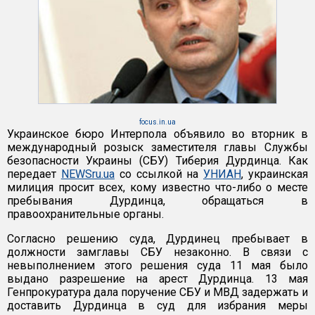
focus.in.ua
Украинское бюро Интерпола объявило во вторник в
международный розыск заместителя главы Службы
безопасности Украины (СБУ) Тиберия Дурдинца. Как
передает
NEWSru.ua
со ссылкой на
УНИАН
, украинская
милиция просит всех, кому известно что-либо о месте
пребывания Дурдинца, обращаться в
правоохранительные органы.
Согласно решению суда, Дурдинец пребывает в
должности замглавы СБУ незаконно. В связи с
невыполнением этого решения суда 11 мая было
выдано разрешение на арест Дурдинца. 13 мая
Генпрокуратура дала поручение СБУ и МВД задержать и
доставить Дурдинца в суд для избрания меры