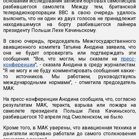
основании исследования записей бортовых самописцев
разбившегося самолета. Между тем, британской
телерадиокорпорации BBC в свою очередь удалось
выяснить, что ни один из двух голосов не принадлежит
находившемуся на борту разбившегося лайнера
президенту Польши Лехе Качиньскому.
В свою очередь, председатель Межгосударственного
авиационного комитета Татьяна Анодина заявила, что
она не будет опровергать или подтверждать эти
сообщения. "Все, что могли, мы сказали на
пресс-
конференции
", - сказала Анодина в среду журналистам.
"Я не могу и не буду комментировать сообщения каких-
то источников. Мы работаем, руководствуясь
международными нормами", - отметила председатель
МАК.
На пресс-конференции Анодина сообщила, что, согласно
результатам МАК, теракта, взрыва или пожара на
самолете президента Польши Леха Качиньского,
разбившегося 10 апреля под Смоленском, не было.
Кроме того, в МАК уверены, что авиационная техника и
двигатели исправно работали до самого столкновения