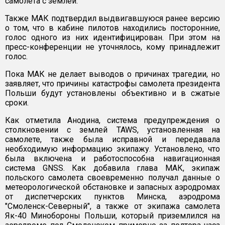
самолета с землей.
Также МАК подтвердил выдвигавшуюся ранее версию
о том, что в кабине пилотов находились посторонние,
голос одного из них идентифицирован. При этом на
пресс-конференции не уточнялось, кому принадлежит
голос.
Пока МАК не делает выводов о причинах трагедии, но
заявляет, что причины катастрофы самолета президента
Польши будут установлены объективно и в сжатые
сроки.
Как отметила Анодина, система предупреждения о
столкновении с землей TAWS, установленная на
самолете, также была исправной и передавала
необходимую информацию экипажу. Установлено, что
была включена и работоспособна навигационная
система GNSS. Как добавила глава МАК, экипаж
польского самолета своевременно получал данные о
метеорологической обстановке и запасных аэродромах
от диспетчерских пунктов Минска, аэродрома
"Смоленск-Северный", а также от экипажа самолета
Як-40 Минобороны Польши, который приземлился на