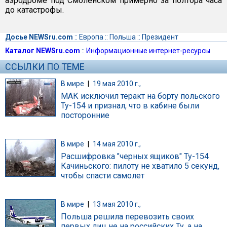
аэродроме под Смоленском примерно за полтора часа
до катастрофы.
Досье NEWSru.com
::
Европа
::
Польша
::
Президент
Каталог NEWSru.com
::
Информационные интернет-ресурсы
ССЫЛКИ ПО ТЕМЕ
В мире
|
19 мая 2010 г.,
МАК исключил теракт на борту польского
Ту-154 и признал, что в кабине были
посторонние
В мире
|
14 мая 2010 г.,
Расшифровка "черных ящиков" Ту-154
Качиньского: пилоту не хватило 5 секунд,
чтобы спасти самолет
В мире
|
13 мая 2010 г.,
Польша решила перевозить своих
первых лиц не на российских Ту, а на