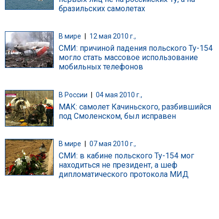
бразильских самолетах
В мире
|
12 мая 2010 г.,
СМИ: причиной падения польского Ту-154
могло стать массовое использование
мобильных телефонов
В России
|
04 мая 2010 г.,
МАК: самолет Качиньского, разбившийся
под Смоленском, был исправен
В мире
|
07 мая 2010 г.,
СМИ: в кабине польского Ту-154 мог
находиться не президент, а шеф
дипломатического протокола МИД