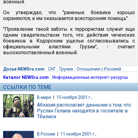
военный.
Он утверждал, что "раненые боевики хорошо
охраняются, и им оказывается всесторонняя помощь".
"Проявление такой заботы к террористам служит еще
одним свидетельством того, что действия чеченских
боевиков в Кодорским ущелье согласовывались с
официальными властями Грузии", - считает
высокопоставленный военный.
Досье NEWSru.com
::
СНГ
::
Грузия
::
Отношения с Россией
Каталог NEWSru.com
::
Информационные интернет-ресурсы
ССЫЛКИ ПО ТЕМЕ
В мире
|
15 ноября 2001 г.,
Абхазия располагает данными о том, что
Руслан Гелаев находится в госпитале в
Тбилиси
В России
|
11 ноября 2001 г.,