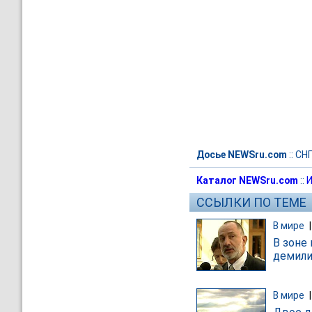
Досье NEWSru.com
::
СН
Каталог NEWSru.com
::
И
ССЫЛКИ ПО ТЕМЕ
В мире
В зоне
демили
В мире