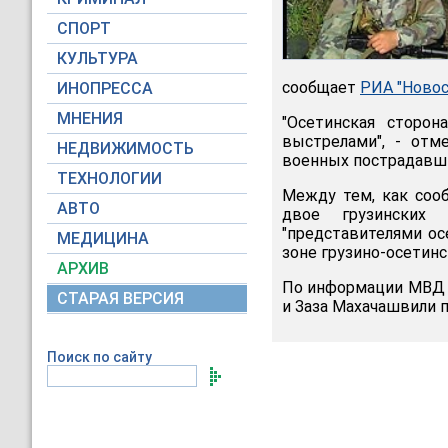
СПОРТ
КУЛЬТУРА
сообщает
РИА "Новос
ИНОПРЕССА
МНЕНИЯ
"Осетинская сторо
выстрелами", - отм
НЕДВИЖИМОСТЬ
военных пострадавши
ТЕХНОЛОГИИ
Между тем, как сооб
АВТО
двое грузинских
"представителями о
МЕДИЦИНА
зоне грузино-осетинс
АРХИВ
По информации МВД Г
СТАРАЯ ВЕРСИЯ
и Заза Махачашвили п
Поиск по сайту