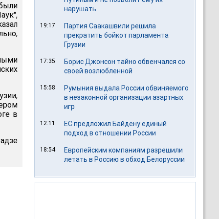
были
нарушать
ук",
азал
19:17
Партия Саакашвили решила
льно,
прекратить бойкот парламента
Грузии
ными
17:35
Борис Джонсон тайно обвенчался со
ских
своей возлюбленной
15:58
Румыния выдала России обвиняемого
узии,
в незаконной организации азартных
ером
игр
оге в
12:11
ЕС предложил Байдену единый
подход в отношении России
задзе
18:54
Европейским компаниям разрешили
летать в Россию в обход Белоруссии