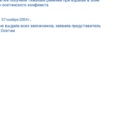
етей получили тяжелые ранения при взрыве в зоне
о-осетинского конфликта
|
07 ноября 2004 г.,
 не выдала всех заложников, заявила представитель
 Осетии