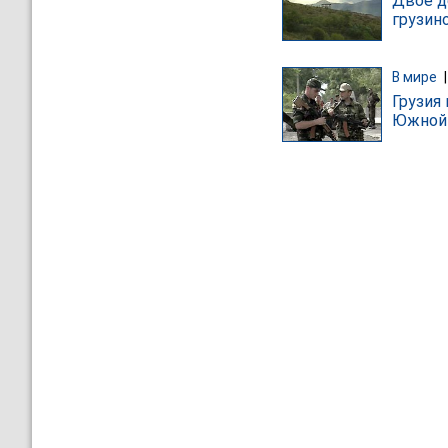
Двое д
грузин
В мире
Грузия
Южной