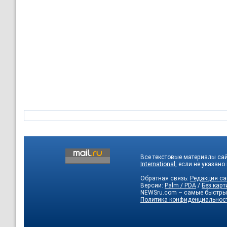
Все текстовые материалы са
International
, если не указано
Обратная связь:
Редакция са
Версии:
Palm / PDA
/
Без карт
NEWSru.com – самые быстры
Политика конфиденциальнос