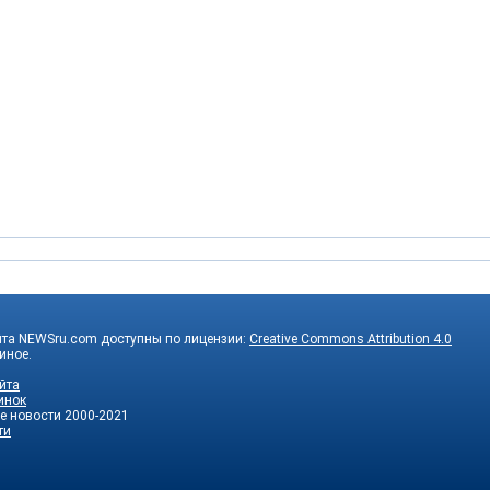
йта NEWSru.com доступны по лицензии:
Creative Commons Attribution 4.0
 иное.
йта
инок
е новости
2000-2021
ти