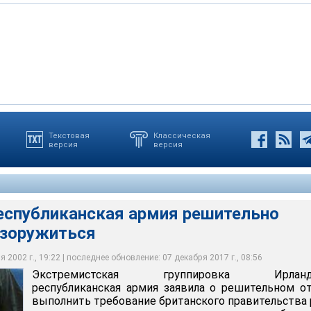
Текстовая
Классическая
версия
версия
ппировка ИРА заявила о решительном отказе выполнить
ликанская армия решительно отказалась разоружиться
кого правительства
льство потребовало от ИРА отказаться от насилия
op.com
еспубликанская армия решительно
азоружиться
 2002 г., 19:22 | последнее обновление: 07 декабря 2017 г., 08:56
Экстремистская группировка Ирланд
республиканская армия заявила о решительном о
выполнить требование британского правительства 