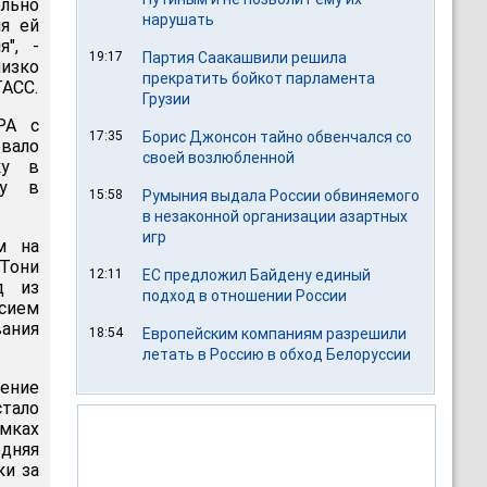
льно
нарушать
ия ей
", -
19:17
Партия Саакашвили решила
изко
прекратить бойкот парламента
ТАСС.
Грузии
РА с
17:35
Борис Джонсон тайно обвенчался со
овало
своей возлюбленной
ку в
су в
15:58
Румыния выдала России обвиняемого
в незаконной организации азартных
игр
м на
Тони
12:11
ЕС предложил Байдену единый
д из
подход в отношении России
асием
вания
18:54
Европейским компаниям разрешили
летать в Россию в обход Белоруссии
ление
стало
мках
дняя
ки за