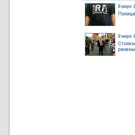
В мире
Полици
В мире
Столкн
ранен