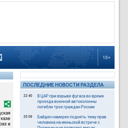
18+
ПОСЛЕДНИЕ НОВОСТИ РАЗДЕЛА
22:40
В ЦАР при взрыве фугаса во время
проезда военной автоколонны
погибли трое граждан России
ская
20:08
Байден намерен поднять тему прав
тказе
человека на июньской встрече с
раз и
Путиным и не позволит ему их