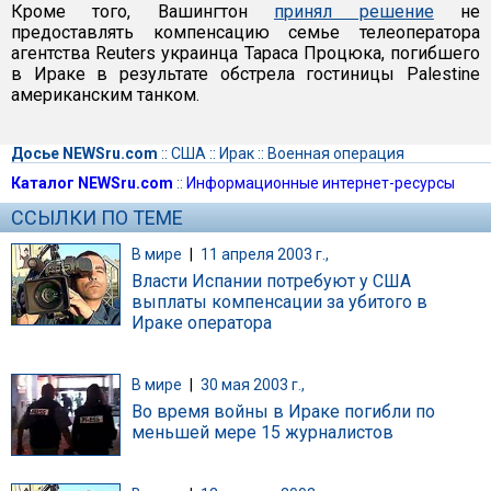
Кроме того, Вашингтон
принял решение
не
предоставлять компенсацию семье телеоператора
агентства Reuters украинца Тараса Процюка, погибшего
в Ираке в результате обстрела гостиницы Palestine
американским танком.
Досье NEWSru.com
::
США
::
Ирак
::
Военная операция
Каталог NEWSru.com
::
Информационные интернет-ресурсы
ССЫЛКИ ПО ТЕМЕ
В мире
|
11 апреля 2003 г.,
Власти Испании потребуют у США
выплаты компенсации за убитого в
Ираке оператора
В мире
|
30 мая 2003 г.,
Во время войны в Ираке погибли по
меньшей мере 15 журналистов