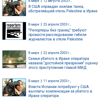
В мире
|
12 августа 2003 г.,
В США оправдан экипаж танка,
обстрелявший отель Palestine в Ираке
В мире
|
25 апреля 2003 г.,
"Репортеры без границ" требуют
провести расследование гибели
журналистов в отеле Palestine
В мире
|
22 апреля 2003 г.,
Семья убитого в Ираке оператора
назвала "достойной презрения" оценку
этого преступления главой МИД
В мире
|
11 апреля 2003 г.,
Власти Испании потребуют у США
выплаты компенсации за убитого в
Ираке оператора