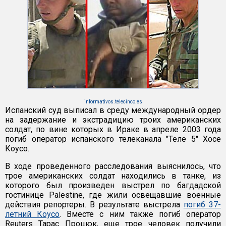
informativos.telecinco.es
Испанский суд выписал в среду международный ордер
на задержание и экстрадицию троих американских
солдат, по вине которых в Ираке в апреле 2003 года
погиб оператор испанского телеканала "Теле 5" Хосе
Коусо.
В ходе проведенного расследования выяснилось, что
трое американских солдат находились в танке, из
которого был произведен выстрел по багдадской
гостинице Palestine, где жили освещавшие военные
действия репортеры. В результате выстрела
погиб 37-
летний Коусо
. Вместе с ним также погиб оператор
Reuters Тарас Процюк, еще трое человек получили