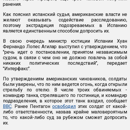
ранения.
Как пояснил испанский судья, американские власти не
желают оказывать содействие расследованию,
поэтому экстрадиция подозреваемых в Испанию
является единственным способом допросить их.
В свою очередь министр юстиции Испании Хуан
Фернандо Лопес Агилар выступил с утверждением, что
"речь идет о постановлении, принятом независимым
судом, в связи с чем оно не должно повлечь за собой
никаких политических последствий", передает
"Интерфакс".
По утверждениям американских чиновников, солдаты
были уверены, что по ним ведется огонь, когда открыли
стрельбу по отелю. В числе троих обвиняемых -
командир танка, стрелявшего по гостинице, и командир
подразделения, в которое этот танк входил, сообщает
BBC
. Ранее Пентагон
освободил
этих солдат от какой-
либо ответственности, назвав крайне маловероятным
то, что какой-либо суд за рубежом сможет допросить
их.