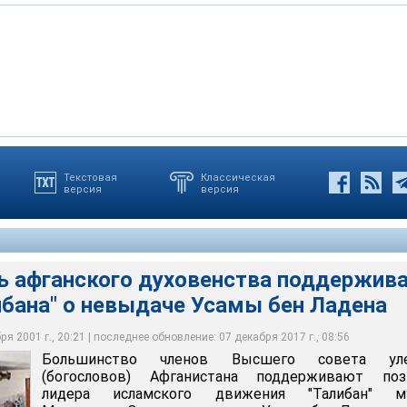
Текстовая
Классическая
версия
версия
анского духовенства поддерживают позицию "Талибана" о
анского духовенства поддерживают позицию "Талибана" о
анского духовенства поддерживают позицию "Талибана" о
анского духовенства поддерживают позицию "Талибана" о
н Ладена
н Ладена
н Ладена
н Ладена
ь афганского духовенства поддержив
ибана" о невыдаче Усамы бен Ладена
я 2001 г., 20:21 | последнее обновление: 07 декабря 2017 г., 08:56
Большинство членов Высшего совета ул
(богословов) Афганистана поддерживают поз
лидера исламского движения "Талибан" м