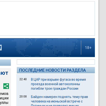
18+
ПОСЛЕДНИЕ НОВОСТИ РАЗДЕЛА
ают
22:40
В ЦАР при взрыве фугаса во время
проезда военной автоколонны
погибли трое граждан России
емов
20:08
Байден намерен поднять тему прав
иции
человека на июньской встрече с
уллы
Путиным и не позволит ему их