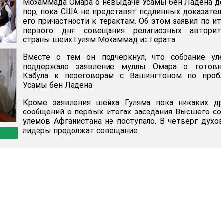
Мохаммада Омара о невыдаче Усамы бен Ладена д
пор, пока США не представят подлинных доказате
его причастности к терактам. Об этом заявил по и
первого дня совещания религиозных авторит
страны шейх Гулям Мохаммад из Герата.
Вместе с тем он подчеркнул, что собрание ул
поддержало заявление муллы Омара о готовн
Кабула к переговорам с Вашингтоном по проб
Усамы бен Ладена
Кроме заявления шейха Гуляма пока никаких др
сообщений о первых итогах заседания Высшего с
улемов Афганистана не поступало. В четверг дух
лидеры продолжат совещание.