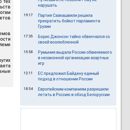
о тех
нарушать
льств
тогам
19:17
Партия Саакашвили решила
етов
прекратить бойкот парламента
Грузии
емов
17:35
Борис Джонсон тайно обвенчался со
ости
своей возлюбленной
леме
15:58
Румыния выдала России обвиняемого
в незаконной организации азартных
угих
игр
овета
овные
12:11
ЕС предложил Байдену единый
подход в отношении России
18:54
Европейским компаниям разрешили
летать в Россию в обход Белоруссии