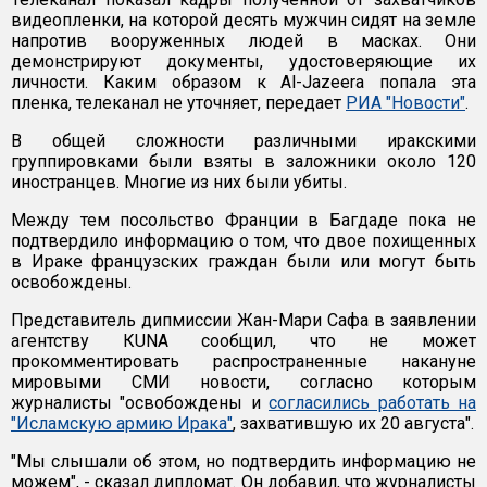
видеопленки, на которой десять мужчин сидят на земле
напротив вооруженных людей в масках. Они
демонстрируют документы, удостоверяющие их
личности. Каким образом к Al-Jazeera попала эта
пленка, телеканал не уточняет, передает
РИА "Новости"
.
В общей сложности различными иракскими
группировками были взяты в заложники около 120
иностранцев. Многие из них были убиты.
Между тем посольство Франции в Багдаде пока не
подтвердило информацию о том, что двое похищенных
в Ираке французских граждан были или могут быть
освобождены.
Представитель дипмиссии Жан-Мари Сафа в заявлении
агентству КUNA сообщил, что не может
прокомментировать распространенные накануне
мировыми СМИ новости, согласно которым
журналисты "освобождены и
согласились работать на
"Исламскую армию Ирака"
, захватившую их 20 августа".
"Мы слышали об этом, но подтвердить информацию не
можем", - сказал дипломат. Он добавил, что журналисты