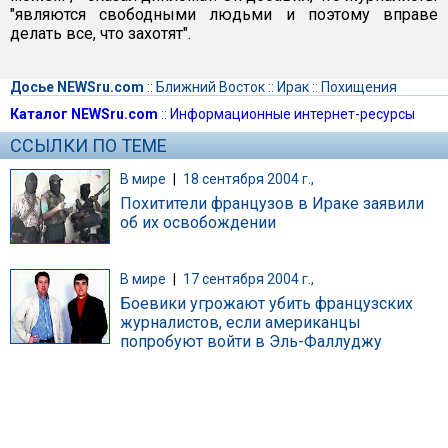
"являются свободными людьми и поэтому вправе
делать все, что захотят".
Досье NEWSru.com
::
Ближний Восток
::
Ирак
::
Похищения
Каталог NEWSru.com
::
Информационные интернет-ресурсы
ССЫЛКИ ПО ТЕМЕ
В мире
|
18 сентября 2004 г.,
Похитители французов в Ираке заявили
об их освобождении
В мире
|
17 сентября 2004 г.,
Боевики угрожают убить французских
журналистов, если американцы
попробуют войти в Эль-Фаллуджу