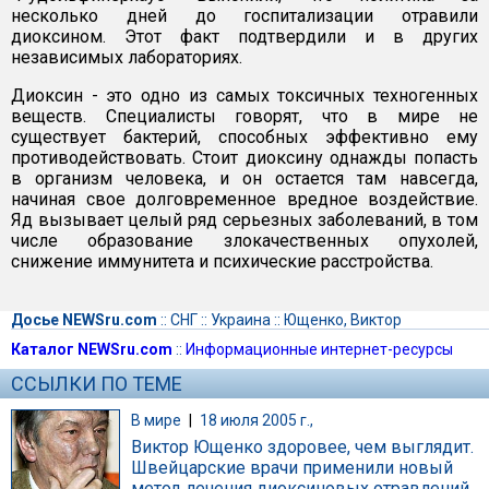
несколько дней до госпитализации отравили
диоксином. Этот факт подтвердили и в других
независимых лабораториях.
Диоксин - это одно из самых токсичных техногенных
веществ. Специалисты говорят, что в мире не
существует бактерий, способных эффективно ему
противодействовать. Стоит диоксину однажды попасть
в организм человека, и он остается там навсегда,
начиная свое долговременное вредное воздействие.
Яд вызывает целый ряд серьезных заболеваний, в том
числе образование злокачественных опухолей,
снижение иммунитета и психические расстройства.
Досье NEWSru.com
::
СНГ
::
Украина
::
Ющенко, Виктор
Каталог NEWSru.com
::
Информационные интернет-ресурсы
ССЫЛКИ ПО ТЕМЕ
В мире
|
18 июля 2005 г.,
Виктор Ющенко здоровее, чем выглядит.
Швейцарские врачи применили новый
метод лечения диоксиновых отравлений