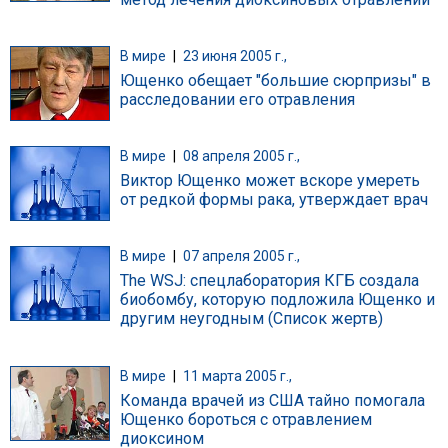
В мире
|
23 июня 2005 г.,
Ющенко обещает "большие сюрпризы" в
расследовании его отравления
В мире
|
08 апреля 2005 г.,
Виктор Ющенко может вскоре умереть
от редкой формы рака, утверждает врач
В мире
|
07 апреля 2005 г.,
The WSJ: спецлаборатория КГБ создала
биобомбу, которую подложила Ющенко и
другим неугодным (Список жертв)
В мире
|
11 марта 2005 г.,
Команда врачей из США тайно помогала
Ющенко бороться с отравлением
диоксином