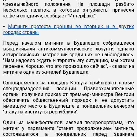
чрезвычайного положения. На площади разбито
несколько палаток, в которые энтузиасты принесли
кофе и сэндвичи, сообщает "Интерфакс".
-
Митинги протеста прошли во вторник и в других
городах страны
Перед началом митинга в Будапеште собравшиеся
выкрикивали антикоммунистические лозунги, однако
антироссийских настроений среди них не наблюдалось.
"Нам надоело ждать и терпеть эту ситуацию, мы хотим
перемен. Хорошо, что это произошло сейчас", - сказал на
митинге один из жителей Будапешта.
Одновременно на площадь Кошута прибывают новые
спецподразделения полиции. Правоохранительные
органы получили приказ от премьер-министра Венгрии
обеспечить общественный порядок и не допустить
имевшую место в Будапеште в понедельник вечером
"атаку на институты республики".
Один из манифестантов заявил телерепортерам, что
митинг у парламента "станет продолжением митинга,
состоявшегося в понедельник перед зданием