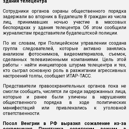
здания телецентра
Сотрудники органов охраны общественного порядка
задержали во вторник в Будапеште 8 граждан из числа
лиц, принимавших ночью участие в массовых
беспорядках у здания телецентра. Об этом сообщили
журналистам представители будапештской полиции.
По их словам, при Полицейском управлении создана
группа следователей, которые активно занялись
анализом фотоснимков, видеоматериалов, съемок,
сделанных телевизионными компаниями. Цель этой
работы - найти инициаторов штурма телецентра и тех,
кто сыграл основную роль в разжигании агрессивных
настроений толпы, сообщает ИТАР-ТАСС.
Представители правоохранительных органов пока не
смогли сообщить, числятся ли среди задержанных лица,
которые и ранее были уличены в нарушениях
общественного порядка в ходе политических
манифестаций или привлекались к уголовной
ответственности.
Посол Венгрии в РФ выразил сожаление из-за
осквернения Памятника советским воинам в