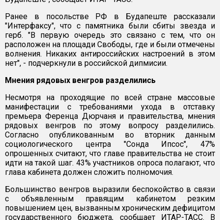
Ранее в посольстве РФ в Будапеште рассказали
"Интерфаксу", что с памятника были сбиты звезда и
герб. "В первую очередь это связано с тем, что он
расположен на площади Свободы, где и были отмечены
волнения. Никаких антироссийских настроений в этом
нет", - подчеркнули в российской дипмисии.
Мнения рядовых венгров разделились
Несмотря на проходящие по всей стране массовые
манифестации с требованиями ухода в отставку
премьера Ференца Дюрчаня и правительства, мнения
рядовых венгров по этому вопросу разделились.
Согласно опубликованным во вторник данным
социологического центра "Сонда Ипсос", 47%
опрошенных считают, что главе правительства не стоит
идти на такой шаг. 43% участников опроса полагают, что
глава кабинета должен сложить полномочия.
Большинство венгров выразили беспокойство в связи
с объявленным правящим кабинетом резким
повышением цен, вызванным хроническим дефицитом
государственного бюджета, сообщает ИТАР-ТАСС. В