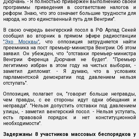
Дюрчань. - Я полностью привержен выполнению своей
программы приведения в соответствие налогов и
реформ. Знаю, что это означает большие трудности для
народа, но это единственный путь для Венгрии".
В свою очередь венгерский посол в РФ Арпад Секей
сообщил во вторник в прямом эфире радиостанции
"Эхо Москвы"
, что оппозиция затрудняется найти
преемника на пост премьер-министра Венгрии. Об этом
заявил. Он убежден, что "отставки премьер-министра
Венгрии Ференца Дюрчаня не будет". "Премьер
легитимно избран в этом году на чистых выборах, -
заметил дипломат. - Я думаю, что в условиях
парламентской демократии под давлением нельзя
отступать".
Оппозиция, полагает он, "говорит больше неправды,
чем правды, с ее стороны идут одни обещания и
неправда". "Нельзя допустить отставки под давлением
улицы, - заметил венгерский посол. - Нельзя уступать,
есть правовой порядок и нет конституционной
необходимости".
Задержаны 8 участников массовых беспорядков у