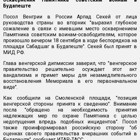
Будапеште
Посол Венгрии в России Арпад Секей от лица
руководства страны во вторник "выразил глубокое
сожаление в связи с имевшим место осквернением
Памятника советским воинам-освободителям, которое
произошло вечером 18 сентября в ходе беспорядков на
площади Сабадшаг в Будапеште". Секей был принят в
МИД РФ.
Глава венгерской дипмиссии заверил, что "венгерское
правительство решительно осуждает этот акт
вандализма и примет меры для незамедлительного
восстановления Мемориала в его первоначальном
виде".
Как сообщили на Смоленской площади, "позиция
венгерской стороны принята к сведению". Внимание
посла "обращено на необходимость принятия
надлежащих мер по охране Памятника с целью
недопущения впредь подобных инцидентов". Посол
также проинформировал российскую сторону "об
оценках своего правительства вчерашних событий в
Будапеште", сообщает ИТАР-ТАСС.