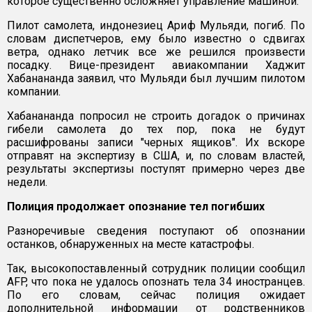
которое существенно осложняет управление машиной.
Пилот самолета, индонезиец Ариф Мульяди, погиб. По
словам диспетчеров, ему было известно о сдвигах
ветра, однако летчик все же решился произвести
посадку. Вице-президент авиакомпании Хаджит
Хабанананда заявил, что Мульяди был лучшим пилотом
компании.
Хабанананда попросил не строить догадок о причинах
гибели самолета до тех пор, пока не будут
расшифрованы записи "черных ящиков". Их вскоре
отправят на экспертизу в США, и, по словам властей,
результаты экспертизы поступят примерно через две
недели.
Полиция продолжает опознание тел погибших
Разноречивые сведения поступают об опознании
останков, обнаруженных на месте катастрофы.
Так, высокопоставленный сотрудник полиции сообщил
AFP, что пока не удалось опознать тела 34 иностранцев.
По его словам, сейчас полиция ожидает
дополнительной информации от родственников