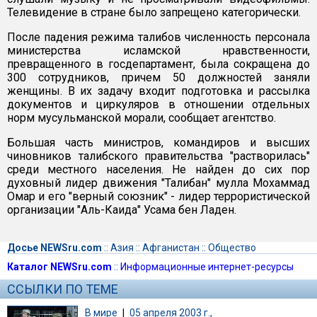
Телевидение в стране было запрещено категорически.
После падения режима талибов численность персонала
министерства исламской нравственности,
превращенного в госдепартамент, была сокращена до
300 сотрудников, причем 50 должностей заняли
женщины. В их задачу входит подготовка и рассылка
документов и циркуляров в отношении отдельных
норм мусульманской морали, сообщает агентство.
Большая часть министров, командиров и высших
чиновников талибского правительства "растворилась"
среди местного населения. Не найден до сих пор
духовный лидер движения "Талибан" мулла Мохаммад
Омар и его "верный союзник" - лидер террористической
организации "Аль-Каида" Усама бен Ладен.
Досье NEWSru.com
::
Азия
::
Афганистан
::
Общество
Каталог NEWSru.com
::
Информационные интернет-ресурсы
ССЫЛКИ ПО ТЕМЕ
В мире
|
05 апреля 2003 г.,