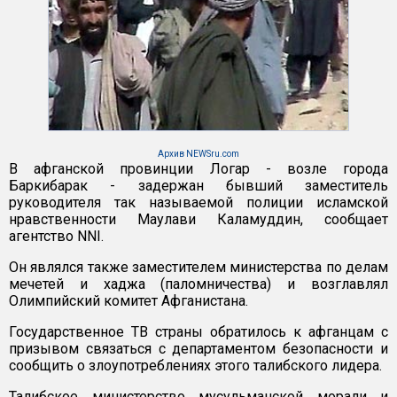
Архив NEWSru.com
В афганской провинции Логар - возле города
Баркибарак - задержан бывший заместитель
руководителя так называемой полиции исламской
нравственности Маулави Каламуддин, сообщает
агентство NNI.
Он являлся также заместителем министерства по делам
мечетей и хаджа (паломничества) и возглавлял
Олимпийский комитет Афганистана.
Государственное ТВ страны обратилось к афганцам с
призывом связаться с департаментом безопасности и
сообщить о злоупотреблениях этого талибского лидера.
Талибское министерство мусульманской морали и