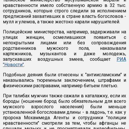
нравственности имело собственную армию в 32 тыс.
сотрудников, которые строго следили за исполнением
предписаний захвативших в стране власть богословов -
мулл и улемов, а также жестоко карали нарушителей.
Полицейские министерства, например, задерживали на
улицах женщин, осмелившихся появиться с
непокрытыми лицами или без сопровождения
родственников мужского пола, наказывали
картежников, музыкантов и даже молодежь,
запускавших воздушных змеев, сообщает
РИА
"Новости"
.
Подобные деяния были отнесены к "антиисламским" и
наказывались тюремным заключением, штрафами и
физическими расправами, например битьем плетью.
При талибах мужчин также сажали в каталажку, если их
бороды (ношение бород было обязательным для всего
мужского взрослого населения) были меньше
установленной богословами длины - в ладонь, т.е. как у
пророка Мохаммеда. Агенты и сотрудники "полиции
нравственности" смотрели за тем, чтобы афганцы не
слушали музыку и не просматривали видеофильмы.