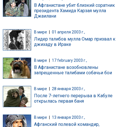
В Афганистане убит близкий соратник
президента Хамида Карзая мулла
Джаилани
В мире
|
01 апреля 2003 г.,
Лидер талибов мулла Омар призвал к
джихаду в Ираке
В мире
|
17 february 2003 г.,
В Афганистане возобновлены
запрещенные талибами собачьи бои
В мире
|
28 января 2003 г.,
После 7-летнего перерыва в Кабуле
открылась первая баня
В мире
|
13 января 2003 г.,
Афганский полевой командир,