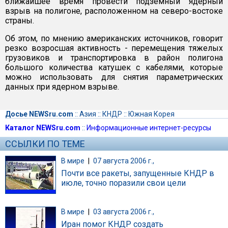
ближайшее время провести подземный ядерный
взрыв на полигоне, расположенном на северо-востоке
страны.
Об этом, по мнению американских источников, говорит
резко возросшая активность - перемещения тяжелых
грузовиков и транспортировка в район полигона
большого количества катушек с кабелями, которые
можно использовать для снятия параметрических
данных при ядерном взрыве.
Досье NEWSru.com
::
Азия
::
КНДР
::
Южная Корея
Каталог NEWSru.com
::
Информационные интернет-ресурсы
ССЫЛКИ ПО ТЕМЕ
В мире
|
07 августа 2006 г.,
Почти все ракеты, запущенные КНДР в
июле, точно поразили свои цели
В мире
|
03 августа 2006 г.,
Иран помог КНДР создать