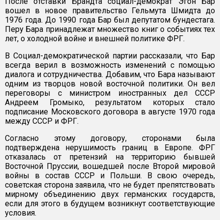
После отставки Брандта социал-демократ Эгон Бар
вошел в новое правительство Гельмута Шмидта до
1976 года. До 1990 года Бар был депутатом бундестага.
Перу Бара принадлежат множество книг о событиях тех
лет, о холодной войне и внешней политике ФРГ.
В Социал-демократической партии рассказали, что Бар
всегда верил в возможность изменений с помощью
диалога и сотрудничества. Добавим, что Бара называют
одним из творцов новой восточной политики. Он вел
переговоры с министром иностранных дел СССР
Андреем Громыко, результатом которых стало
подписание Московского договора в августе 1970 года
между СССР и ФРГ.
Согласно этому договору, сторонами была
подтверждена нерушимость границ в Европе. ФРГ
отказалась от претензий на территорию бывшей
Восточной Пруссии, вошедшей после Второй мировой
войны в состав СССР и Польши. В свою очередь,
советская сторона заявила, что не будет препятствовать
мирному объединению двух германских государств,
если для этого в будущем возникнут соответствующие
условия.