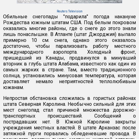
Reuters Television
Обильные снегопады "подарила" погода накануне
Рождества южным штатам США. Под белым покровом
оказались многие районы, где о снеге до этого знали
лишь понаслышке. В Атланте (штат Джорджия) выпало
примерно 10 см. снега, однако этого оказалось
достаточно, чтобы парализовать работу местного
международного аэропорта. Холодный фронт,
пришедший из Канады, продвинулся в минувший
вторник в глубь штата Алабама, известного как один из
самых жарких в стране. Там, вместо традиционного
солнца, установились минусовая температура, которая
доставляет немало неприятностей теплолюбивым
южанам.
Непростая обстановка сложилась в гористых районах
штата Северная Каролина. Необычно сильный для этих
мест снегопад стал причиной множества дорожно-
транспортных происшествий. Сообщений о
пострадавших нет. В Южной Каролине закрыты
учреждения местных властей. В штате Арканзас после
затяжной пурги порвались обледеневшие провода. В