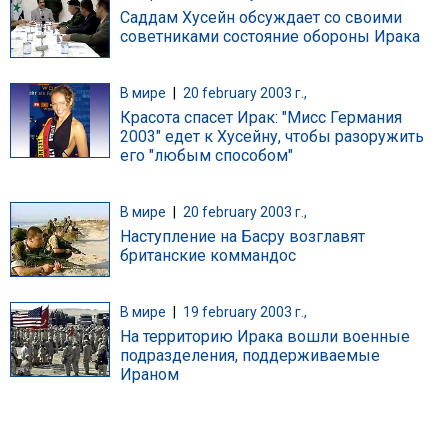
Саддам Хусейн обсуждает со своими
советниками состояние обороны Ирака
В мире
|
20 february 2003 г.,
Красота спасет Ирак: "Мисс Германия
2003" едет к Хусейну, чтобы разоружить
его "любым способом"
В мире
|
20 february 2003 г.,
Наступление на Басру возглавят
британские коммандос
В мире
|
19 february 2003 г.,
На территорию Ирака вошли военные
подразделения, поддерживаемые
Ираном