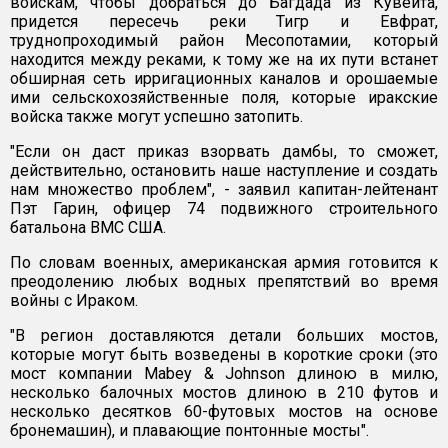
войскам, чтобы добраться до Багдада из Кувейта,
придется пересечь реки Тигр и Евфрат,
труднопроходимый район Месопотамии, который
находится между реками, к тому же на их пути встанет
обширная сеть ирригационных каналов и орошаемые
ими сельскохозяйственные поля, которые иракские
войска также могут успешно затопить.
"Если он даст приказ взорвать дамбы, то сможет,
действительно, остановить наше наступление и создать
нам множество проблем", - заявил капитан-лейтенант
Пэт Гарин, офицер 74 подвижного строительного
батальона ВМС США.
По словам военных, американская армия готовится к
преодолению любых водных препятствий во время
войны с Ираком.
"В регион доставляются детали больших мостов,
которые могут быть возведены в короткие сроки (это
мост компании Mabey & Johnson длиною в милю,
несколько балочных мостов длиною в 210 футов и
несколько десятков 60-футовых мостов на основе
бронемашин), и плавающие понтонные мосты".