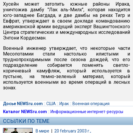
Хусейн может затопить южные районы Ирака,
уничтожив дамбу "Лак аль-Милх", которая находится
юго-западнее Багдада, и две дамбы на реках Тигр и
Евфрат, утверждает в своем докладе командованию
американской армии ведущий эксперт Вашингтонского
Центра стратегических и международных исследований
Энтони Кордесман.
Военный инженер утверждает, что некоторые части
Месопотамии стали настолько илистыми и
труднопроходимыми после сезона дождей, что его
подразделение собирается поменять светло-
коричневый камуфляж, который используется в
пустыне, на темно-зеленый материал, который
используется военными во время операций в лесных
зонах.
Досье NEWSru.com
::
США
::
Ирак
::
Военная операция
Каталог NEWSru.com
::
Информационные интернет-ресурсы
ССЫЛКИ ПО ТЕМЕ
В мире
|
20 february 2003 г.,