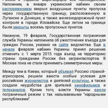
Напомним, в январе украинский кабмин своим
распоряжением
закрыл воздушные пункты пропуска
через государственную границу, расположенную в
Луганске и Донецке, а также железнодорожный пункт
контроля в городе Иловайске. Еще летом на границе
были
закрыты
восемь пропускных пунктов.
Накануне, 19 февраля, Государственная пограничная
служба Украины напомнила об ужесточении въезда для
граждан России, указано на
сайте
ведомства. Еще
в
начале
февраля кабмин Украины принял решение
отменить с 1 марта 2015 года въезд на территорию
страны гражданам России без загранпаспортов. В
Москве пока не стали принимать симметричные меры.
Между тем в Киеве, который
объявил
Россию страной-
агрессором, решили ввести особые условия для
российских
журналистов
и деятелей
культуры
, а также
создали неудобства для зрителей
кинофильмов
и
телеканалов
. Кроме того, власти Украины
ввели
пограничный режим с так называемыми "народными
республиками".