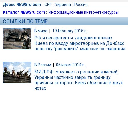
Досье NEWSru.com
::
СНГ
::
Украина
::
Россия
Каталог NEWSru.com
::
Информационные интернет-ресурсы
ССЫЛКИ ПО ТЕМЕ
В мире
|
19 february 2015 г.,
РФ и сепаратисты увидели в планах
Киева по вводу миротворцев на Донбасс
попытку "развалить" минские соглашения
В России
|
06 июня 2014 г.,
МИД РФ сожалеет о решении властей
Украины частично закрыть границу,
причины которого Киев объяснил в двух
нотах