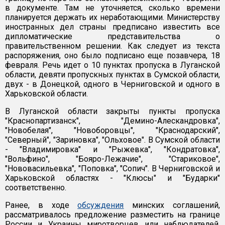
в документе. Там не уточняется, сколько времени
планируется держать их неработающими. Министерству
иностранных дел страны предписано известить все
дипломатические представительства о
правительственном решении. Как следует из текста
распоряжения, оно было подписано еще позавчера, 18
февраля. Речь идет о 10 пунктах пропуска в Луганской
области, девяти пропускных пунктах в Сумской области,
двух - в Донецкой, одного в Черниговской и одного в
Харьковской области.
В Луганской области закрыты пункты пропуска
"Краснопартизанск", "Демино-Алескандровка",
"Новобелая", "Новоборовцы", "Краснодарский",
"Северный", "Зариновка", "Ольховое". В Сумской области
- "Владимировка" и "Рыжевка", "Кондратовка",
"Вольфино", "Бояро-Лежачие", "Стариковое",
"Нововасильевка", "Поповка", "Сопич". В Черниговской и
Харьковской областях - "Клюсы" и "Бударки"
соответственно.
Ранее, в ходе
обсуждения
минских соглашений,
рассматривалось предложение разместить на границе
России и Украины миротворцев или наблюдателей.