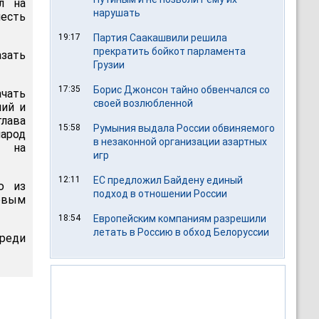
л на
нарушать
есть
19:17
Партия Саакашвили решила
прекратить бойкот парламента
азать
Грузии
17:35
Борис Джонсон тайно обвенчался со
ачать
своей возлюбленной
ний и
лава
15:58
Румыния выдала России обвиняемого
народ
в незаконной организации азартных
ы на
игр
12:11
ЕС предложил Байдену единый
ю из
подход в отношении России
ервым
18:54
Европейским компаниям разрешили
летать в Россию в обход Белоруссии
реди