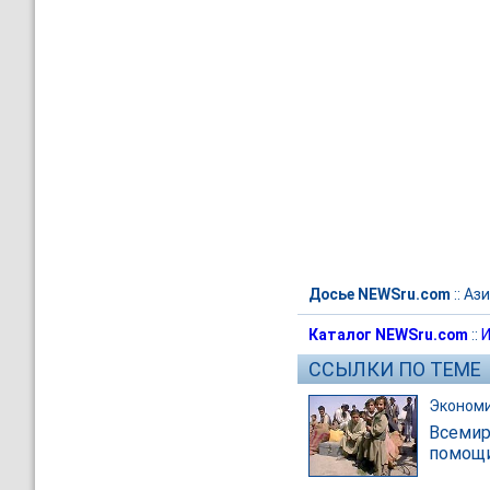
Досье NEWSru.com
::
Ази
Каталог NEWSru.com
::
И
ССЫЛКИ ПО ТЕМЕ
Эконом
Всемир
помощи