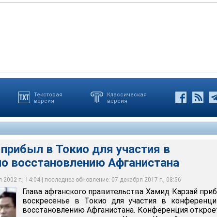
Текстовая
Классическая
версия
версия
л в Токио для участия в конференции по восстановлению
тупил на приеме, который устроил глава МИД Японии в честь
о народ Афганистана "возлагает большие надежды на Токийскую
рибыл в Японию из Саудовской Аравии, в которой он был с
енции будут участвовать более 60 стран-доноров, среди
 собравшимся с призывом оказать весомую помощь Афганистану
м визитом в качестве главы Афганистана
я, Саудовская Аравия и ЕС
прибыл в Токио для участия в
по восстановлению Афганистана
2002 г., 14:04 | последнее обновление: 07 декабря 2017 г., 08:56
Глава афганского правительства Хамид Карзай при
воскресенье в Токио для участия в конференци
восстановлению Афганистана. Конференция открое