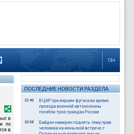
18+
ПОСЛЕДНИЕ НОВОСТИ РАЗДЕЛА
22:40
В ЦАР при взрыве фугаса во время
проезда военной автоколонны
погибли трое граждан России
был в
20:08
Байден намерен поднять тему прав
и по
человека на июньской встрече с
тся в
Путиным и не позволит ему их