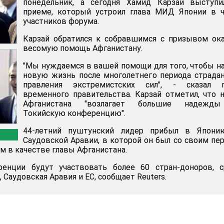
понедельник, а сегодня Хамид Карзай выступи
приеме, который устроил глава МИД Японии в ч
участников форума.
Карзай обратился к собравшимся с призывом ок
весомую помощь Афганистану.
"Мы нуждаемся в вашей помощи для того, чтобы н
новую жизнь после многолетнего периода страда
правления экстремистских сил", - сказал г
временного правительства. Карзай отметил, что 
Афганистана "возлагает большие надежд
Токийскую конференцию".
44-летний пуштунский лидер прибыл в Япони
Саудовской Аравии, в которой он был со своим п
 в качестве главы Афганистана.
енции будут участвовать более 60 стран-доноров, с
 Саудовская Аравия и ЕС, сообщает Reuters.