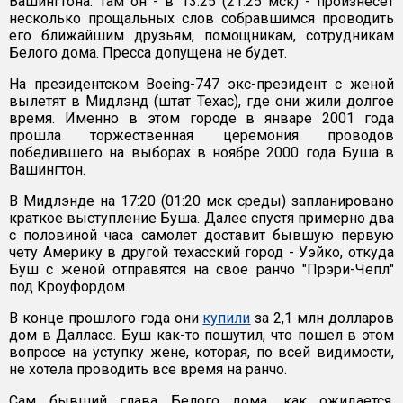
Вашингтона. Там он - в 13:25 (21:25 мск) - произнесет
несколько прощальных слов собравшимся проводить
его ближайшим друзьям, помощникам, сотрудникам
Белого дома. Пресса допущена не будет.
На президентском Boeing-747 экс-президент с женой
вылетят в Мидлэнд (штат Техас), где они жили долгое
время. Именно в этом городе в январе 2001 года
прошла торжественная церемония проводов
победившего на выборах в ноябре 2000 года Буша в
Вашингтон.
В Мидлэнде на 17:20 (01:20 мск среды) запланировано
краткое выступление Буша. Далее спустя примерно два
с половиной часа самолет доставит бывшую первую
чету Америку в другой техасский город - Уэйко, откуда
Буш с женой отправятся на свое ранчо "Прэри-Чепл"
под Кроуфордом.
В конце прошлого года они
купили
за 2,1 млн долларов
дом в Далласе. Буш как-то пошутил, что пошел в этом
вопросе на уступку жене, которая, по всей видимости,
не хотела проводить все время на ранчо.
Сам бывший глава Белого дома, как ожидается,