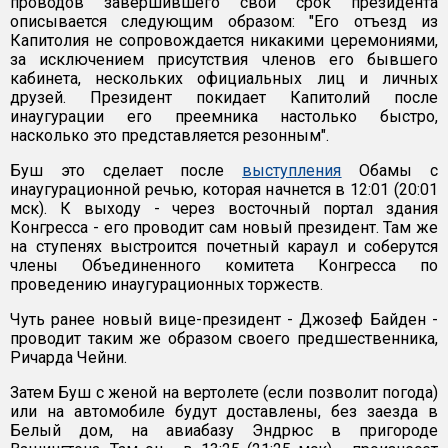
проводов завершившего свой срок президента
описывается следующим образом: "Его отъезд из
Капитолия не сопровождается никакими церемониями,
за исключением присутствия членов его бывшего
кабинета, нескольких официальных лиц и личных
друзей. Президент покидает Капитолий после
инаугурации его преемника настолько быстро,
насколько это представляется резонным".
Буш это сделает после
выступления
Обамы с
инаугурационной речью, которая начнется в 12:01 (20:01
мск). К выходу - через восточный портал здания
Конгресса - его проводит сам новый президент. Там же
на ступенях выстроится почетный караул и соберутся
члены Объединенного комитета Конгресса по
проведению инаугурационных торжеств.
Чуть ранее новый вице-президент - Джозеф Байден -
проводит таким же образом своего предшественника,
Ричарда Чейни.
Затем Буш с женой на вертолете (если позволит погода)
или на автомобиле будут доставлены, без заезда в
Белый дом, на авиабазу Эндрюс в пригороде