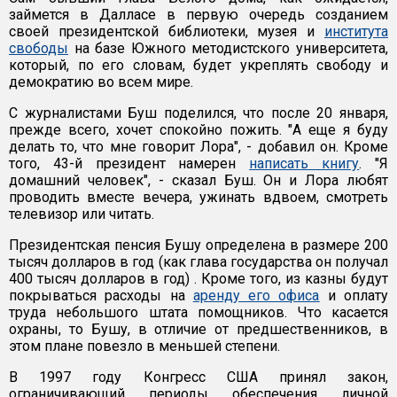
займется в Далласе в первую очередь созданием
своей президентской библиотеки, музея и
института
свободы
на базе Южного методистского университета,
который, по его словам, будет укреплять свободу и
демократию во всем мире.
С журналистами Буш поделился, что после 20 января,
прежде всего, хочет спокойно пожить. "А еще я буду
делать то, что мне говорит Лора", - добавил он. Кроме
того, 43-й президент намерен
написать книгу
. "Я
домашний человек", - сказал Буш. Он и Лора любят
проводить вместе вечера, ужинать вдвоем, смотреть
телевизор или читать.
Президентская пенсия Бушу определена в размере 200
тысяч долларов в год (как глава государства он получал
400 тысяч долларов в год) . Кроме того, из казны будут
покрываться расходы на
аренду его офиса
и оплату
труда небольшого штата помощников. Что касается
охраны, то Бушу, в отличие от предшественников, в
этом плане повезло в меньшей степени.
В 1997 году Конгресс США принял закон,
ограничивающий периоды обеспечения личной