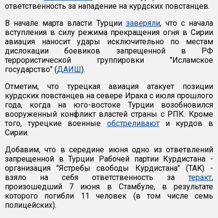
ответственность за нападение на курдских повстанцев.
В начале марта власти Турции
заверяли
, что с начала
вступления в силу режима прекращения огня в Сирии
авиация наносит удары исключительно по местам
дислокации боевиков запрещенной в РФ
террористической группировки "Исламское
государство" (
ДАИШ
).
Отметим, что турецкая авиация атакует позиции
курдских повстанцев на севере Ирака с июля прошлого
года, когда на юго-востоке Турции возобновился
вооруженный конфликт властей страны с РПК. Кроме
того, турецкие военные
обстреливают
и курдов в
Сирии.
Добавим, что в середине июня одно из ответвлений
запрещенной в Турции Рабочей партии Курдистана -
организация "Ястребы свободы Курдистана" (TAK) -
взяло на себя ответственность за
теракт
,
произошедший 7 июня в Стамбуле, в результате
которого погибли 11 человек (в том числе семь
полицейских).