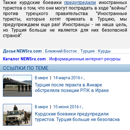
Также курдские боевики
предупредили
иностранных
туристов о том, что они могут пострадать в ходе "войны"
против турецкого правительства: "Иностранные
туристы, которые хотят приехать в Турцию, мы
предупреждаем еще раз! Иностранцы - не наша цель,
но Турция больше не является для них безопасной
страной".
Досье NEWSru.com
::
Ближний Восток
::
Турция
::
Курды
Каталог NEWSru.com
::
Информационные интернет-ресурсы
ССЫЛКИ ПО ТЕМЕ
В мире
|
14 марта 2016 г.,
Турция после теракта в Анкаре
обстреляла позиции РПК в Ираке
В мире
|
10 июня 2016 г.,
Курдские боевики предупредили
туристов: Турция больше не безопасна