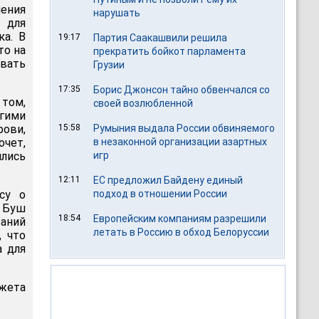
чения
нарушать
 для
ка. В
19:17
Партия Саакашвили решила
то на
прекратить бойкот парламента
ывать
Грузии
17:35
Борис Джонсон тайно обвенчался со
 том,
своей возлюбленной
огими
рови,
15:58
Румыния выдала России обвиняемого
очет,
в незаконной организации азартных
ились
игр
12:11
ЕС предложил Байдену единый
су о
подход в отношении России
у Буш
18:54
Европейским компаниям разрешили
ваний
летать в Россию в обход Белоруссии
, что
а для
джета