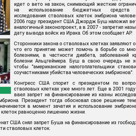
идет о вето на закон, снимающий жесткие ограни
на использование бюджетных средств
исследования стволовых клеток эмбриона челове
2006 году президент США Джордж Буш наложил ве
аналогичный законопроект, а в 2007 - запретил наз
дату вывода войск из Ирака. Об этом сообщает AP.
Сторонники закона о стволовых клетках заявляют о
что его принятие может помочь в борьбе со мн
болезнями, в частности диабета, заболеваний к
болезни Альцгеймера. Буш в свою очередь не х
чтобы "американские налогоплательщики станов
соучастниками убийства человеческих эмбрионов".
Конгресс США спорит с президентом по вопро
стволовых клетках уже много лет. Еще в 2001 год
ввел запрет на финансирование из казны исследо
мбриона. Президент тогда обосновал свое решение тем
начинается в момент зачатия и использование эмбрион
 клеток равноценно лишению жизни.
Сенат США снял запрет Буша на финансирование из госбю
ти стволовых клеток.