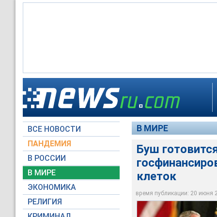
Кандидат от демокр
Президент США Джо
закон, который мо
посту главы госуда
Конгресс США спори
заболеванем крови,
В МИРЕ
ВСЕ НОВОСТИ
whitehouse.gov
RTV International
RTV International
ПАНДЕМИЯ
Буш готовится
В РОССИИ
госфинансиро
В МИРЕ
клеток
ЭКОНОМИКА
время публикации: 20 июня 20
РЕЛИГИЯ
КРИМИНАЛ