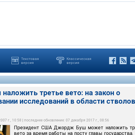
Текстовая
Классическая
версия
версия
атов Хиллари Клинтон призвала Буша не накладывать вето на
рдж Буш может наложить третье вето за время работы на
жет помочь людям, страдающим сахарным диабетом,
рства
т с президентом по вопросу о стволовых клетках уже много лет
 болезни Альцгеймера, выздороветь
 наложить третье вето: на закон о
вании исследований в области стволо
07 г., 10:58 | последнее обновление: 07 декабря 2017 г., 08:56
Президент США Джордж Буш может наложить тр
вето за время работы на посту главы государства.