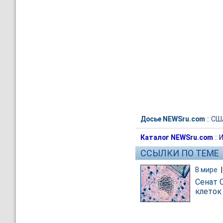
Досье NEWSru.com
::
СШ
Каталог NEWSru.com
::
И
ССЫЛКИ ПО ТЕМЕ
В мире
Сенат 
клеток