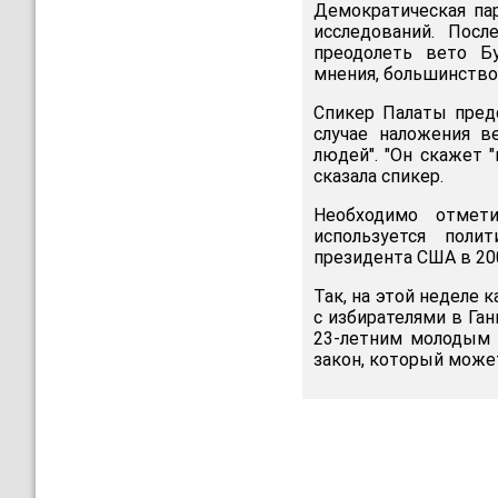
Демократическая па
исследований. Пос
преодолеть вето Бу
мнения, большинство
Спикер Палаты пред
случае наложения в
людей". "Он скажет 
сказала спикер.
Необходимо отмети
используется пол
президента США в 200
Так, на этой неделе 
с избирателями в Га
23-летним молодым 
закон, который може