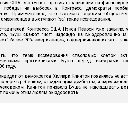
ртия США выступает против ограничений на финансиро
ле победы на выборах в Конгресс, демократы пообе
ша. Примечательно, что согласно опросам обществен
 американцев выступают "за" такие исследования.
ставителей Конгресса США Нэнси Пелоси уже заявила, 
ето, "Буш скажет "нет" надежде на выздоровление мн
"нет" более 70% американцев, поддерживающих этот зако
ть, что тема исследования стволовых клеток акт
итическими противниками Буша перед выборами но
8 году.
кандидат от демократов Хиллари Клинтон появилась на вс
нновере с ребенком, страдающим диабетом, и парализов
человеком. Клинтон призвала Буша не накладывать ве
т помочь этим людям выздороветь.