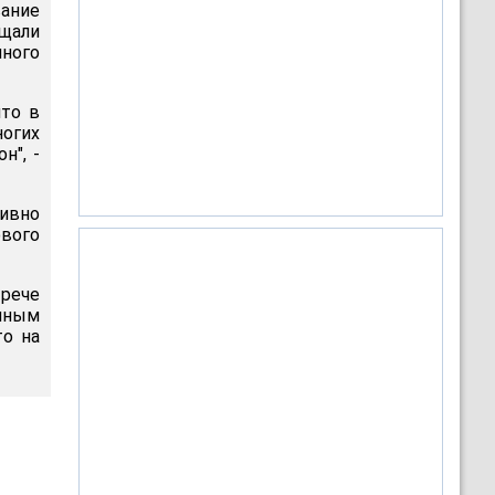
вание
щали
ного
что в
огих
н", -
ивно
вого
трече
анным
то на