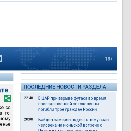
18+
ПОСЛЕДНИЕ НОВОСТИ РАЗДЕЛА
ате
22:40
В ЦАР при взрыве фугаса во время
проезда военной автоколонны
ке со
погибли трое граждан России
а то,
ному
20:08
Байден намерен поднять тему прав
енье
человека на июньской встрече с
Путиным и не позволит ему их