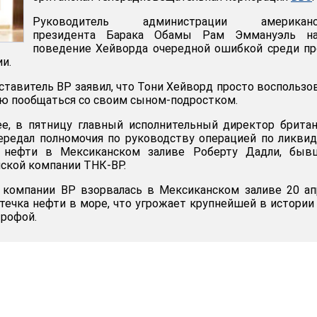
Руководитель администрации американс
президента Барака Обамы Рам Эммануэль на
поведение Хейворда очередной ошибкой среди пр
и.
ставитель BP заявил, что Тони Хейворд просто воспользо
ю пообщаться со своим сыном-подростком.
ее, в пятницу главный исполнительный директор брита
ередал полномочия по руководству операцией по ликви
и нефти в Мексиканском заливе Роберту Дадли, быв
ской компании ТНК-BP.
 компании BP взорвалась в Мексиканском заливе 20 ап
 утечка нефти в море, что угрожает крупнейшей в истори
трофой.