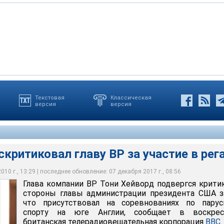
Текстовая
Классическая
версия
версия
Тони Хейворд подвергся критике со стороны главы
идента США за то, что присутствовал на соревнованиях по
а юге Англии
критиковал главу BP за участие в рег
10 г., 13:29 | последнее обновление: 07 декабря 2017 г., 08:56
Глава компании BP Тони Хейворд подвергся крити
стороны главы администрации президента США з
что присутствовал на соревнованиях по парус
спорту на юге Англии, сообщает в воскрес
британская телерадиовещательная корпорация
ВВС
.