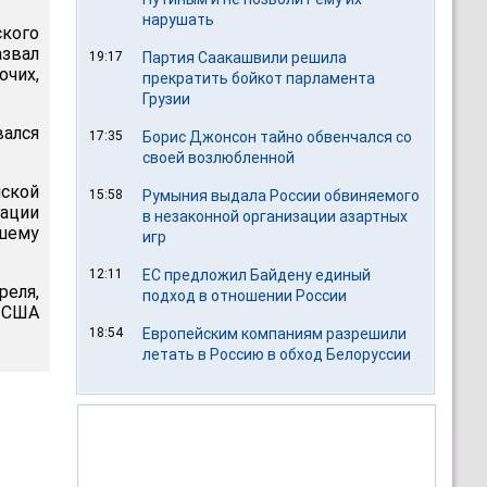
нарушать
кого
звал
19:17
Партия Саакашвили решила
очих,
прекратить бойкот парламента
Грузии
вался
17:35
Борис Джонсон тайно обвенчался со
своей возлюбленной
нской
15:58
Румыния выдала России обвиняемого
дации
в незаконной организации азартных
шему
игр
12:11
ЕС предложил Байдену единый
реля,
подход в отношении России
и США
18:54
Европейским компаниям разрешили
летать в Россию в обход Белоруссии