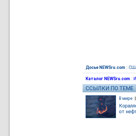
Досье NEWSru.com
::
СШ
Каталог NEWSru.com
::
И
ССЫЛКИ ПО ТЕМЕ
В мире
Коралл
от неф