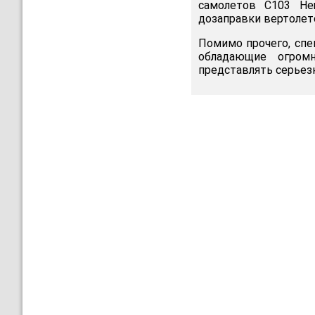
самолетов С103 Her
дозаправки вертолето
Помимо прочего, спе
обладающие огром
представлять серьез