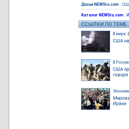
Досье NEWSru.com
::
СШ
Каталог NEWSru.com
::
И
ССЫЛКИ ПО ТЕМЕ
В мире
США на
В Росси
США пр
говоря
Эконом
Мировы
Ираке