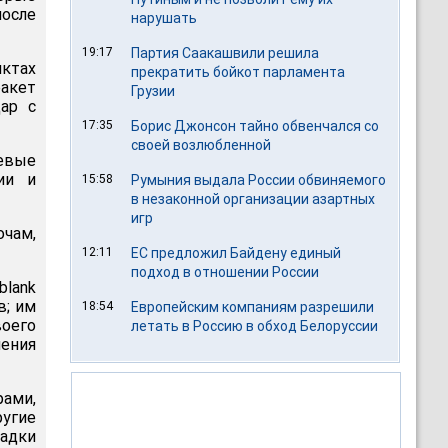
осле
нарушать
19:17
Партия Саакашвили решила
ктах
прекратить бойкот парламента
ракет
Грузии
ар с
17:35
Борис Джонсон тайно обвенчался со
своей возлюбленной
евые
ии и
15:58
Румыния выдала России обвиняемого
в незаконной организации азартных
игр
очам,
12:11
ЕС предложил Байдену единый
подход в отношении России
blank
в; им
18:54
Европейским компаниям разрешили
воего
летать в Россию в обход Белоруссии
ления
рами,
угие
садки