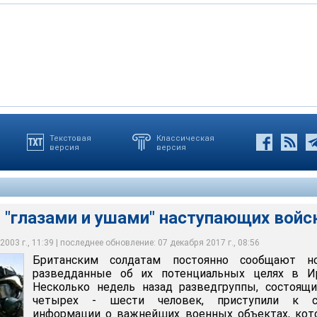
Текстовая
Классическая
версия
версия
зами и ушами" наступающих войск
 "глазами и ушами" наступающих войс
003 г., 11:39 | последнее обновление: 07 декабря 2017 г., 08:56
Британским солдатам постоянно сообщают н
разведданные об их потенциальных целях в Ир
Несколько недель назад разведгруппы, состоящ
четырех - шести человек, приступили к с
информации о важнейших военных объектах, кот