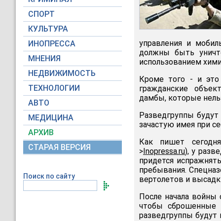
СПОРТ
КУЛЬТУРА
управления и мобил
ИНОПРЕССА
должны быть уничт
МНЕНИЯ
использованием хими
НЕДВИЖИМОСТЬ
Кроме того - и это
ТЕХНОЛОГИИ
гражданские объек
дамбы, которые нель
АВТО
Разведгруппы будут 
МЕДИЦИНА
зачастую имея при с
АРХИВ
Как пишет сегод
СТАРАЯ ВЕРСИЯ
>
Inopressa.ru
), у разв
придется испражнять
пребывания. Спецназ
Поиск по сайту
вертолетов и высадк
После начала войны
чтобы сброшенные 
разведгруппы будут 