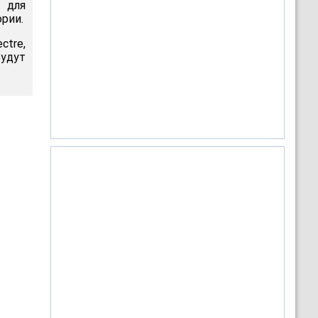
 для
рии.
ctre,
удут