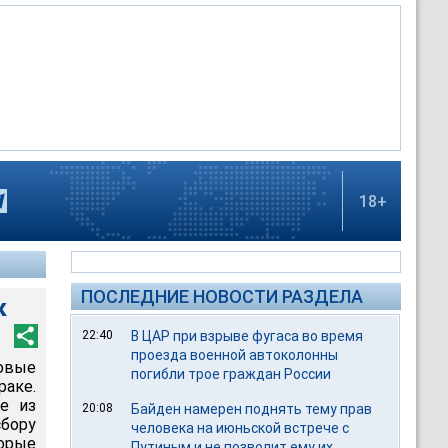
18+
ПОСЛЕДНИЕ НОВОСТИ РАЗДЕЛА
к
22:40
В ЦАР при взрыве фугаса во время
проезда военной автоколонны
овые
погибли трое граждан России
аке.
ие из
20:08
Байден намерен поднять тему прав
бору
человека на июньской встрече с
орые
Путиным и не позволит ему их