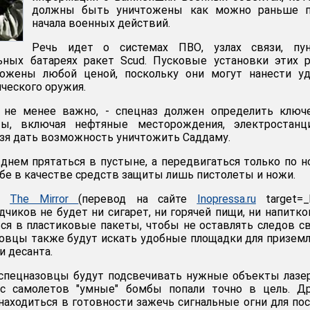
должны быть уничтожены как можно раньше п
начала военных действий.
Речь идет о системах ПВО, узлах связи, пун
ьных батареях ракет Scud. Пусковые установки этих 
ожены любой ценой, поскольку они могут нанести уд
ческого оружия.
 не менее важно, - спецназ должен определить ключ
ты, включая нефтяные месторождения, электростанц
зя дать возможность уничтожить Саддаму.
днем прятаться в пустыне, а передвигаться только по н
ебе в качестве средств защиты лишь пистолеты и ножи.
ня
The Mirror
(перевод на сайте
Inopressa.ru
target=_
едчиков не будет ни сигарет, ни горячей пищи, ни напитко
ся в пластиковые пакеты, чтобы не оставлять следов с
овцы также будут искать удобные площадки для призем
и десанта.
 спецназовцы будут подсвечивать нужные объекты лазе
с самолетов "умные" бомбы попали точно в цель. Др
находиться в готовности зажечь сигнальные огни для по