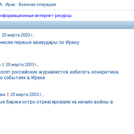
А
::
Ирак
::
Военная операция
нформационные интернет-ресурсы
|
20 марта 2003 г.,
несли первые авиаудары по Ираку
и
|
20 марта 2003 г.,
осят российских журналистов избегать конкретики,
 о событиях в Ираке
ика
|
20 марта 2003 г.,
е биржи остро отреагировали на начало войны в