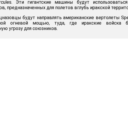
cules. Эти гигантские машины будут использоваться
в, предназначенных для полетов вглубь иракской террито
цназовцы будут направлять американские вертолеты Spe
ной огневой мощью, туда, где иракские войска б
ную угрозу для союзников.