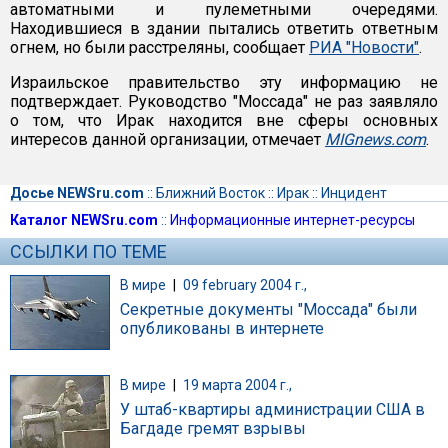
автоматными и пулеметными очередями.
Находившиеся в здании пытались ответить ответным
огнем, но были расстреляны, сообщает
РИА "Новости"
.
Израильское правительство эту информацию не
подтверждает. Руководство "Моссада" не раз заявляло
о том, что Ирак находится вне сферы основных
интересов данной организации, отмечает
MIGnews.com
.
Досье NEWSru.com
::
Ближний Восток
::
Ирак
::
Инцидент
Каталог NEWSru.com
::
Информационные интернет-ресурсы
ССЫЛКИ ПО ТЕМЕ
В мире
|
09 february 2004 г.,
Секретные документы "Моссада" были
опубликованы в интернете
В мире
|
19 марта 2004 г.,
У штаб-квартиры администрации США в
Багдаде гремят взрывы