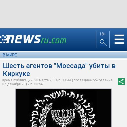
18+
☰
В МИРЕ
Шесть агентов "Моссада" убиты в
Киркуке
время публикации: 20 марта 2004 г., 14:44 | последнее обновление:
07 декабря 2017 г., 08:56