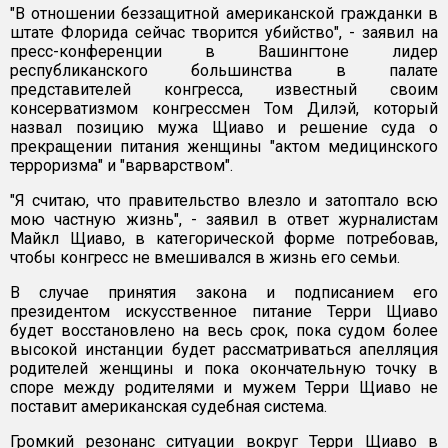
"В отношении беззащитной американской гражданки в
штате Флорида сейчас творится убийство", - заявил на
пресс-конференции в Вашингтоне лидер
республиканского большинства в палате
представителей конгресса, известный своим
консерватизмом конгрессмен Том Дилэй, который
назвал позицию мужа Щиаво и решение суда о
прекращении питания женщины "актом медицинского
терроризма" и "варварством".
"Я считаю, что правительство влезло и затоптало всю
мою частную жизнь", - заявил в ответ журналистам
Майкл Щиаво, в категорической форме потребовав,
чтобы конгресс не вмешивался в жизнь его семьи.
В случае принятия закона и подписанием его
президентом искусственное питание Терри Щиаво
будет восстановлено на весь срок, пока судом более
высокой инстанции будет рассматриваться апелляция
родителей женщины и пока окончательную точку в
споре между родителями и мужем Терри Щиаво не
поставит американская судебная система.
Громкий резонанс ситуации вокруг Терри Щиаво в