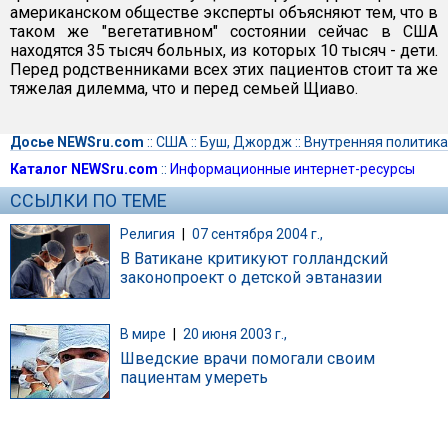
американском обществе эксперты объясняют тем, что в
таком же "вегетативном" состоянии сейчас в США
находятся 35 тысяч больных, из которых 10 тысяч - дети.
Перед родственниками всех этих пациентов стоит та же
тяжелая дилемма, что и перед семьей Щиаво.
Досье NEWSru.com
::
США
::
Буш, Джордж
::
Внутренняя политика
Каталог NEWSru.com
::
Информационные интернет-ресурсы
ССЫЛКИ ПО ТЕМЕ
Религия
|
07 сентября 2004 г.,
В Ватикане критикуют голландский
законопроект о детской эвтаназии
В мире
|
20 июня 2003 г.,
Шведские врачи помогали своим
пациентам умереть