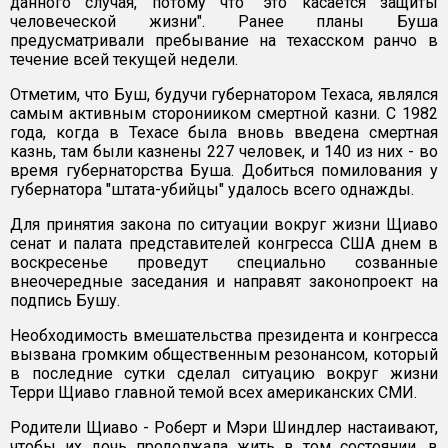
данного случая, потому что "это касается защиты
человеческой жизни". Ранее планы Буша
предусматривали пребывание на техасском ранчо в
течение всей текущей недели.
Отметим, что Буш, будучи губернатором Техаса, являлся
самым активным сторонииком смертной казни. С 1982
года, когда в Техасе была вновь введена смертная
казнь, там были казнены 227 человек, и 140 из них - во
время губернаторства Буша. Добиться помилования у
губернатора "штата-убийцы" удалось всего однажды.
Для принятия закона по ситуации вокруг жизни Щиаво
сенат и палата представителей конгресса США днем в
воскресенье проведут специально созванные
внеочередные заседания и направят законопроект на
подпись Бушу.
Необходимость вмешательства президента и конгресса
вызвана громким общественным резонансом, который
в последние сутки сделал ситуацию вокруг жизни
Терри Щиаво главной темой всех американских СМИ.
Родители Щиаво - Роберт и Мэри Шиндлер настаивают,
чтобы их дочь продолжала жить в том состоянии, в