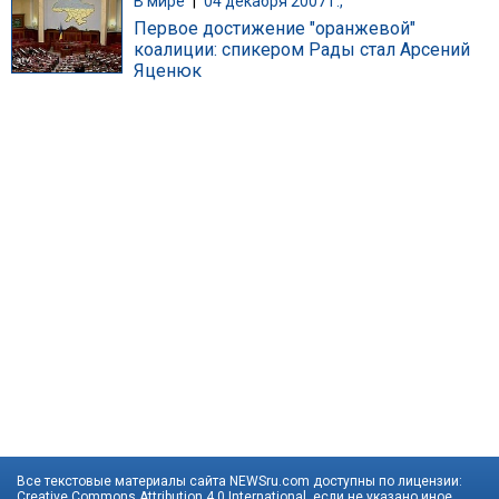
В мире
|
04 декабря 2007 г.,
Первое достижение "оранжевой"
коалиции: спикером Рады стал Арсений
Яценюк
Все текстовые материалы сайта NEWSru.com доступны по лицензии:
Creative Commons Attribution 4.0 International
, если не указано иное.