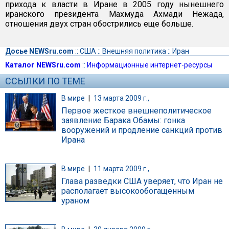
прихода к власти в Иране в 2005 году нынешнего
иранского президента Махмуда Ахмади Нежада,
отношения двух стран обострились еще больше.
Досье NEWSru.com
::
США
::
Внешняя политика
::
Иран
Каталог NEWSru.com
::
Информационные интернет-ресурсы
ССЫЛКИ ПО ТЕМЕ
В мире
|
13 марта 2009 г.,
Первое жесткое внешнеполитическое
заявление Барака Обамы: гонка
вооружений и продление санкций против
Ирана
В мире
|
11 марта 2009 г.,
Глава разведки США уверяет, что Иран не
располагает высокообогащенным
ураном