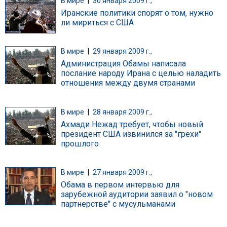
В мире
|
30 января 2009 г.,
Иранские политики спорят о том, нужно
ли мириться с США
В мире
|
29 января 2009 г.,
Администрация Обамы написала
послание народу Ирана с целью наладить
отношения между двумя странами
В мире
|
28 января 2009 г.,
Ахмади Нежад требует, чтобы новый
президент США извинился за "грехи"
прошлого
В мире
|
27 января 2009 г.,
Обама в первом интервью для
зарубежной аудитории заявил о "новом
партнерстве" с мусульманами