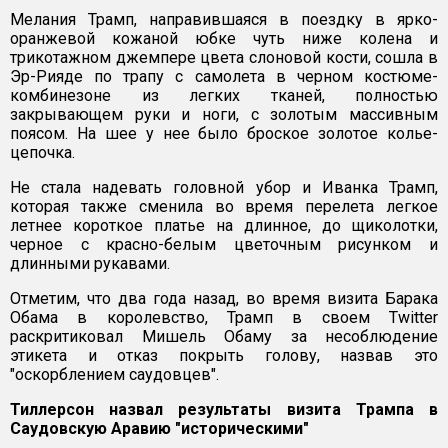
Мелания Трамп, направившаяся в поездку в ярко-
оранжевой кожаной юбке чуть ниже колена и
трикотажном джемпере цвета слоновой кости, сошла в
Эр-Рияде по трапу с самолета в черном костюме-
комбинезоне из легких тканей, полностью
закрывающем руки и ноги, с золотым массивным
поясом. На шее у нее было броское золотое колье-
цепочка.
Не стала надевать головной убор и Иванка Трамп,
которая также сменила во время перелета легкое
летнее короткое платье на длинное, до щиколотки,
черное с красно-белым цветочным рисунком и
длинными рукавами.
Отметим, что два года назад, во время визита Барака
Обама в королевство, Трамп в своем Twitter
раскритиковал Мишель Обаму за несоблюдение
этикета и отказ покрыть голову, назвав это
"оскорблением саудовцев".
Тиллерсон назвал результаты визита Трампа в
Саудовскую Аравию "историческими"