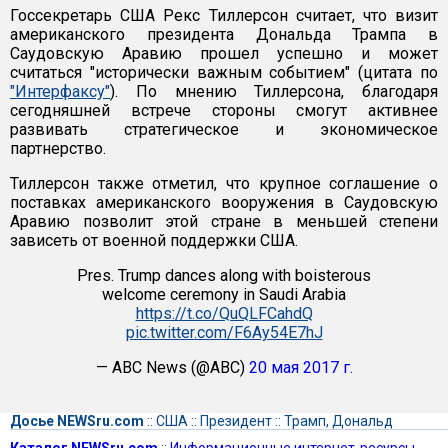
Госсекретарь США Рекс Тиллерсон считает, что визит
американского президента Дональда Трампа в
Саудовскую Аравию прошел успешно и может
считаться "исторически важным событием" (цитата по
"Интерфаксу"
). По мнению Тиллерсона, благодаря
сегодняшней встрече стороны смогут активнее
развивать стратегическое и экономическое
партнерство.
Тиллерсон также отметил, что крупное соглашение о
поставках американского вооружения в Саудовскую
Аравию позволит этой стране в меньшей степени
зависеть от военной поддержки США.
Pres. Trump dances along with boisterous
welcome ceremony in Saudi Arabia
https://t.co/QuQLFCahdQ
pic.twitter.com/F6Ay54E7hJ
— ABC News (@ABC)
20 мая 2017 г.
Досье NEWSru.com
::
США
::
Президент
::
Трамп, Дональд
Каталог NEWSru.com
::
Информационные интернет-ресурсы