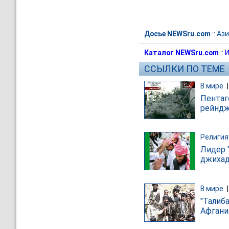
Досье NEWSru.com
::
Ази
Каталог NEWSru.com
::
И
ССЫЛКИ ПО ТЕМЕ
В мире
Пентаг
рейндж
Религия
Лидер 
джихад
В мире
"Талиб
Афгани