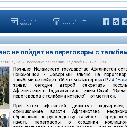
Текстовая
Классическая
версия
версия
нс не пойдет на переговоры с талиба
 2001 г., 12:32 | последнее обновление: 07 декабря 2017 г., 08:56
осольства Афганистана в Таджикистане Салим Сахиб считает,
ября состоялось закрытое совещание руководителей
Позиция Исламского государства Афганистан ост
 пойдет на переговоры с талибами
еговоров с талибами истекло"
нта Исламского государства Афганистан
неизменной - Северный альянс на перегово
талибами не пойдет. Об этом в интервью
РИА "Нов
заявил сегодня второй секретарь посоль
Афганистана в Таджикистане Салим Сахиб. "Врем
переговоров с талибами истекло", - отметил он.
При этом афганский дипломат подчеркнул,
официальные власти Афганистана неоднокр
обращались к руководству талибов с предложе
начать переговоры о создании коалицион