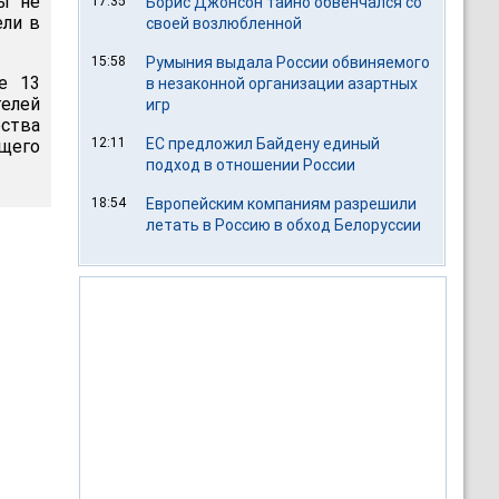
бы не
17:35
Борис Джонсон тайно обвенчался со
ели в
своей возлюбленной
15:58
Румыния выдала России обвиняемого
е 13
в незаконной организации азартных
телей
игр
ства
12:11
ЕС предложил Байдену единый
щего
подход в отношении России
18:54
Европейским компаниям разрешили
летать в Россию в обход Белоруссии