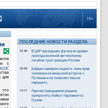
18+
ПОСЛЕДНИЕ НОВОСТИ РАЗДЕЛА
ми
22:40
В ЦАР при взрыве фугаса во время
проезда военной автоколонны
ается
погибли трое граждан России
ры с
ости"
20:08
Байден намерен поднять тему прав
ства
человека на июньской встрече с
я для
Путиным и не позволит ему их
нарушать
 что
19:17
Партия Саакашвили решила
атно
прекратить бойкот парламента
нием
Грузии
ного