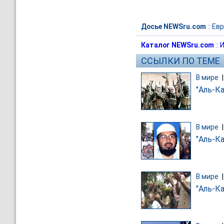
Досье NEWSru.com
::
Евр
Каталог NEWSru.com
::
И
ССЫЛКИ ПО ТЕМЕ
В мире
"Аль-К
В мире
"Аль-К
В мире
"Аль-К