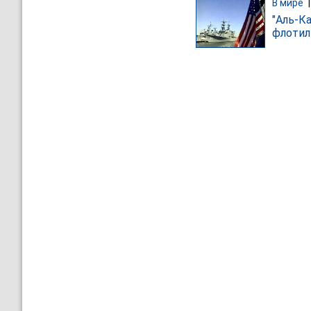
В мире
"Аль-К
флотил