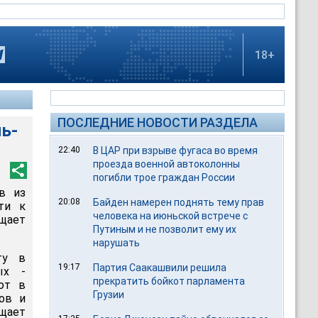
18+
ПОСЛЕДНИЕ НОВОСТИ РАЗДЕЛА
ь-
22:40
В ЦАР при взрыве фугаса во время
проезда военной автоколонны
погибли трое граждан России
в из
20:08
Байден намерен поднять тему прав
ти к
человека на июньской встрече с
бщает
Путиным и не позволит ему их
нарушать
ту в
19:17
Партия Саакашвили решила
ых -
прекратить бойкот парламента
ют в
Грузии
ов и
бщает