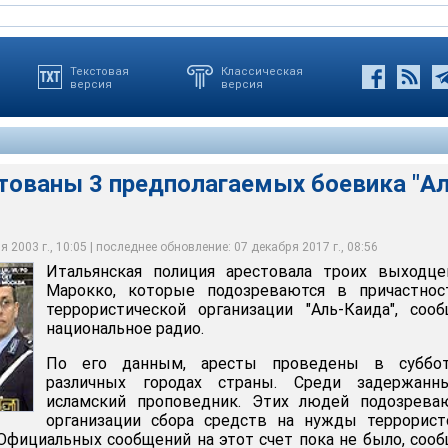
Текстовая
Классическая
версия
версия
стованы 3 предполагаемых боевика "Ал
я арестовала троих выходцев из Марокко, которые
ичастности к террористической организации "Аль-Каида"
 2003 г., 10:05 | последнее обновление: 07 декабря 2017 г., 08:56
Итальянская полиция арестовала троих выходце
Марокко, которые подозреваются в причастнос
террористической организации "Аль-Каида", соо
национальное радио.
По его данным, аресты проведены в суббо
различных городах страны. Среди задержанн
исламский проповедник. Этих людей подозрева
организации сбора средств на нужды террорист
Официальных сообщений на этот счет пока не было, соо