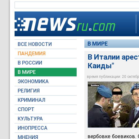
В МИРЕ
ВСЕ НОВОСТИ
ПАНДЕМИЯ
В Италии аре
В РОССИИ
Каиды"
Итальянская полици
В МИРЕ
подозреваются в пр
время публикации: 20 октября
ЭКОНОМИКА
Euronews
РЕЛИГИЯ
КРИМИНАЛ
СПОРТ
КУЛЬТУРА
ИНОПРЕССА
вербовке боевиков. 
МНЕНИЯ