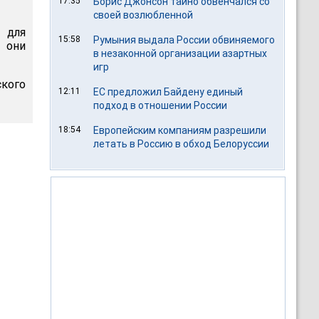
17:35
Борис Джонсон тайно обвенчался со
своей возлюбленной
 для
15:58
Румыния выдала России обвиняемого
 они
в незаконной организации азартных
игр
ского
12:11
ЕС предложил Байдену единый
подход в отношении России
18:54
Европейским компаниям разрешили
летать в Россию в обход Белоруссии