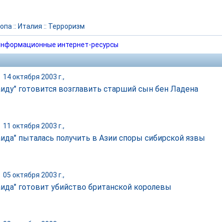
опа
::
Италия
::
Терроризм
нформационные интернет-ресурсы
|
14 октября 2003 г.,
аиду" готовится возглавить старший сын бен Ладена
|
11 октября 2003 г.,
аида" пыталась получить в Азии споры сибирской язвы
|
05 октября 2003 г.,
аида" готовит убийство британской королевы